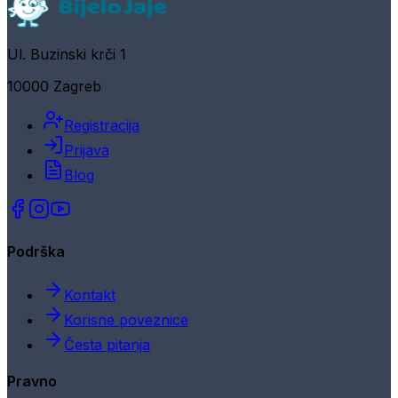
Ul. Buzinski krči 1
10000 Zagreb
Registracija
Prijava
Blog
Podrška
Kontakt
Korisne poveznice
Česta pitanja
Pravno