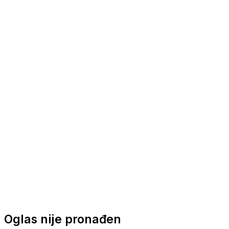
Nautička oprema
Brodski motori
Turizam
Apartmani
Sobe
Kuće za odmor
Aranžmani
Oglas nije pronađen