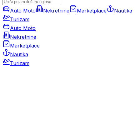
Auto Moto
Nekretnine
Marketplace
Nautika
Turizam
Auto Moto
Nekretnine
Marketplace
Nautika
Turizam
Auto Moto
Rabljeni automobili
Novi automobili
Motocikli / motori
Gospodarska vozila
Rezervni dijelovi i oprema
Kamperi i kamp prikolice