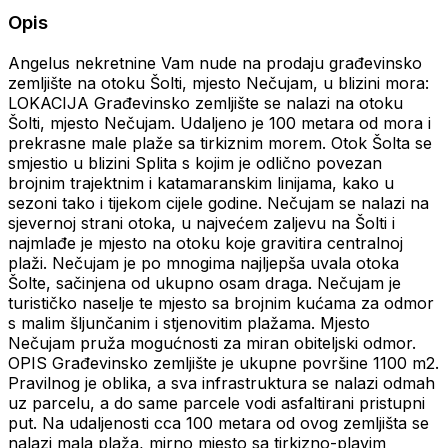
Opis
Angelus nekretnine Vam nude na prodaju građevinsko
zemljište na otoku Šolti, mjesto Nečujam, u blizini mora:
LOKACIJA Građevinsko zemljište se nalazi na otoku
Šolti, mjesto Nečujam. Udaljeno je 100 metara od mora i
prekrasne male plaže sa tirkiznim morem. Otok Šolta se
smjestio u blizini Splita s kojim je odlično povezan
brojnim trajektnim i katamaranskim linijama, kako u
sezoni tako i tijekom cijele godine. Nečujam se nalazi na
sjevernoj strani otoka, u najvećem zaljevu na Šolti i
najmlađe je mjesto na otoku koje gravitira centralnoj
plaži. Nečujam je po mnogima najljepša uvala otoka
Šolte, sačinjena od ukupno osam draga. Nečujam je
turističko naselje te mjesto sa brojnim kućama za odmor
s malim šljunčanim i stjenovitim plažama. Mjesto
Nečujam pruža mogućnosti za miran obiteljski odmor.
OPIS Građevinsko zemljište je ukupne površine 1100 m2.
Pravilnog je oblika, a sva infrastruktura se nalazi odmah
uz parcelu, a do same parcele vodi asfaltirani pristupni
put. Na udaljenosti cca 100 metara od ovog zemljišta se
nalazi mala plaža, mirno mjesto sa tirkizno-plavim