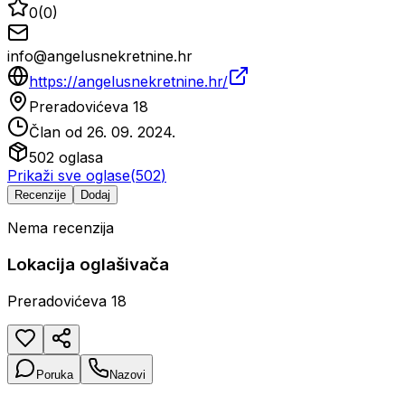
0
(
0
)
info@angelusnekretnine.hr
https://angelusnekretnine.hr/
Preradovićeva 18
Član od
26. 09. 2024.
502
oglasa
Prikaži sve oglase
(
502
)
Recenzije
Dodaj
Nema recenzija
Lokacija oglašivača
Preradovićeva 18
Poruka
Nazovi