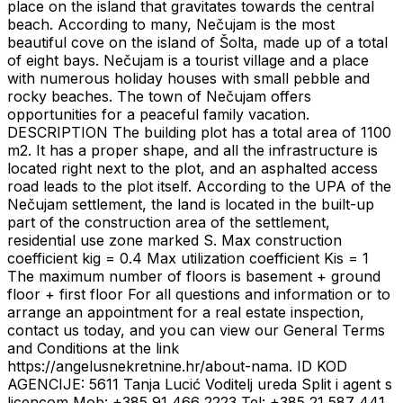
place on the island that gravitates towards the central
beach. According to many, Nečujam is the most
beautiful cove on the island of Šolta, made up of a total
of eight bays. Nečujam is a tourist village and a place
with numerous holiday houses with small pebble and
rocky beaches. The town of Nečujam offers
opportunities for a peaceful family vacation.
DESCRIPTION The building plot has a total area of 1100
m2. It has a proper shape, and all the infrastructure is
located right next to the plot, and an asphalted access
road leads to the plot itself. According to the UPA of the
Nečujam settlement, the land is located in the built-up
part of the construction area of ​​the settlement,
residential use zone marked S. Max construction
coefficient kig = 0.4 Max utilization coefficient Kis = 1
The maximum number of floors is basement + ground
floor + first floor For all questions and information or to
arrange an appointment for a real estate inspection,
contact us today, and you can view our General Terms
and Conditions at the link
https://angelusnekretnine.hr/about-nama. ID KOD
AGENCIJE: 5611 Tanja Lucić Voditelj ureda Split i agent s
licencom Mob: +385 91 466 2223 Tel: +385 21 587 441