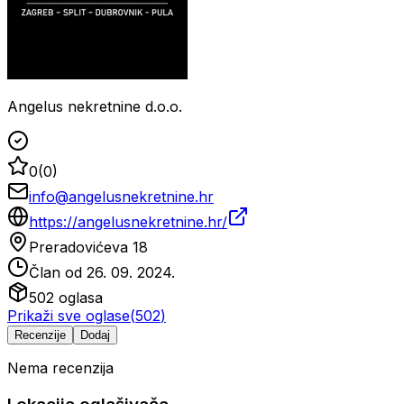
Angelus nekretnine d.o.o.
0
(
0
)
info@angelusnekretnine.hr
https://angelusnekretnine.hr/
Preradovićeva 18
Član od
26. 09. 2024.
502
oglasa
Prikaži sve oglase
(
502
)
Recenzije
Dodaj
Nema recenzija