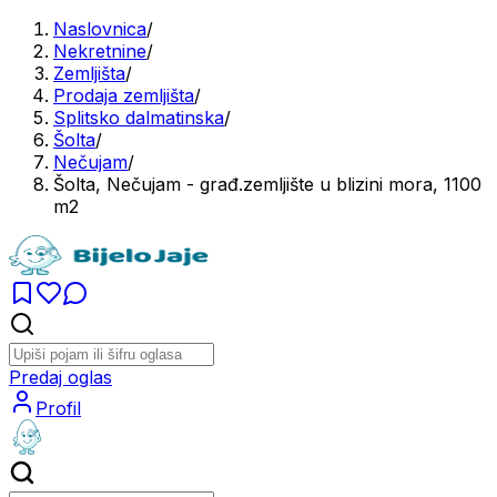
Naslovnica
/
Nekretnine
/
Zemljišta
/
Prodaja zemljišta
/
Splitsko dalmatinska
/
Šolta
/
Nečujam
/
Šolta, Nečujam - građ.zemljište u blizini mora, 1100
m2
Predaj oglas
Profil