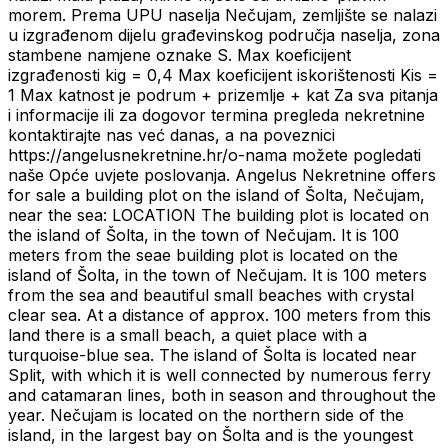
morem. Prema UPU naselja Nečujam, zemljište se nalazi
u izgrađenom dijelu građevinskog područja naselja, zona
stambene namjene oznake S. Max koeficijent
izgrađenosti kig = 0,4 Max koeficijent iskorištenosti Kis =
1 Max katnost je podrum + prizemlje + kat Za sva pitanja
i informacije ili za dogovor termina pregleda nekretnine
kontaktirajte nas već danas, a na poveznici
https://angelusnekretnine.hr/o-nama možete pogledati
naše Opće uvjete poslovanja. Angelus Nekretnine offers
for sale a building plot on the island of Šolta, Nečujam,
near the sea: LOCATION The building plot is located on
the island of Šolta, in the town of Nečujam. It is 100
meters from the seae building plot is located on the
island of Šolta, in the town of Nečujam. It is 100 meters
from the sea and beautiful small beaches with crystal
clear sea. At a distance of approx. 100 meters from this
land there is a small beach, a quiet place with a
turquoise-blue sea. The island of Šolta is located near
Split, with which it is well connected by numerous ferry
and catamaran lines, both in season and throughout the
year. Nečujam is located on the northern side of the
island, in the largest bay on Šolta and is the youngest