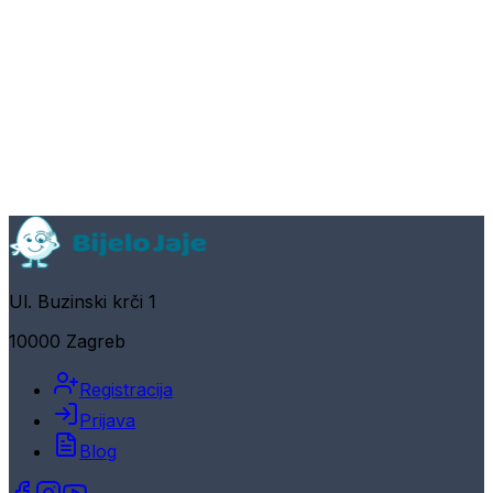
Ul. Buzinski krči 1
10000 Zagreb
Registracija
Prijava
Blog