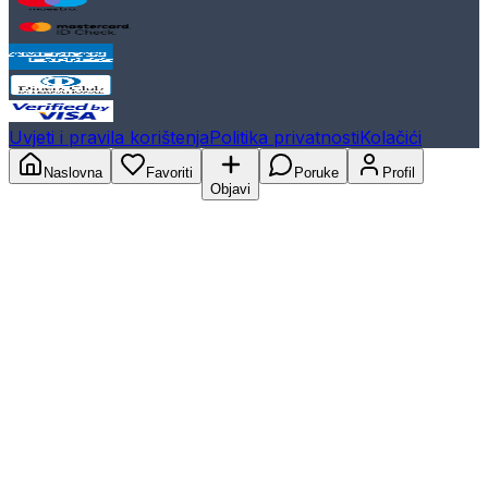
Uvjeti i pravila korištenja
Politika privatnosti
Kolačići
Naslovna
Favoriti
Poruke
Profil
Objavi