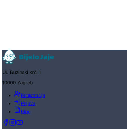
Ul. Buzinski krči 1
10000 Zagreb
Registracija
Prijava
Blog