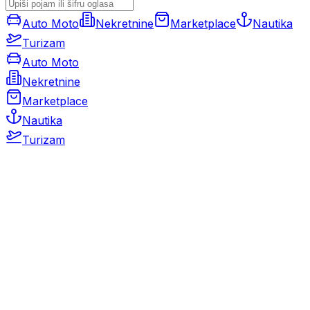
Auto Moto
Nekretnine
Marketplace
Nautika
Turizam
Auto Moto
Nekretnine
Marketplace
Nautika
Turizam
Auto Moto
Rabljeni automobili
Novi automobili
Motocikli / motori
Gospodarska vozila
Rezervni dijelovi i oprema
Kamperi i kamp prikolice