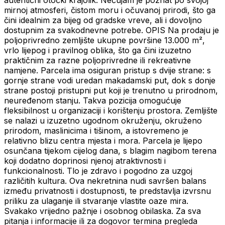
autentični otočki krajolik. Nečujam je poznat po svojoj
mirnoj atmosferi, čistom moru i očuvanoj prirodi, što ga
čini idealnim za bijeg od gradske vreve, ali i dovoljno
dostupnim za svakodnevne potrebe. OPIS Na prodaju je
poljoprivredno zemljište ukupne površine 13.000 m²,
vrlo lijepog i pravilnog oblika, što ga čini izuzetno
praktičnim za razne poljoprivredne ili rekreativne
namjene. Parcela ima osiguran pristup s dvije strane: s
gornje strane vodi uredan makadamski put, dok s donje
strane postoji pristupni put koji je trenutno u prirodnom,
neuređenom stanju. Takva pozicija omogućuje
fleksibilnost u organizaciji i korištenju prostora. Zemljište
se nalazi u izuzetno ugodnom okruženju, okruženo
prirodom, maslinicima i tišinom, a istovremeno je
relativno blizu centra mjesta i mora. Parcela je lijepo
osunčana tijekom cijelog dana, s blagim nagibom terena
koji dodatno doprinosi njenoj atraktivnosti i
funkcionalnosti. Tlo je zdravo i pogodno za uzgoj
različitih kultura. Ova nekretnina nudi savršen balans
između privatnosti i dostupnosti, te predstavlja izvrsnu
priliku za ulaganje ili stvaranje vlastite oaze mira.
Svakako vrijedno pažnje i osobnog obilaska. Za sva
pitanja i informacije ili za dogovor termina pregleda