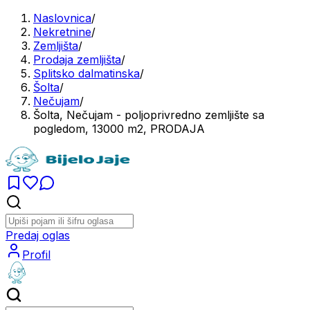
Naslovnica
/
Nekretnine
/
Zemljišta
/
Prodaja zemljišta
/
Splitsko dalmatinska
/
Šolta
/
Nečujam
/
Šolta, Nečujam - poljoprivredno zemljište sa
pogledom, 13000 m2, PRODAJA
Predaj oglas
Profil