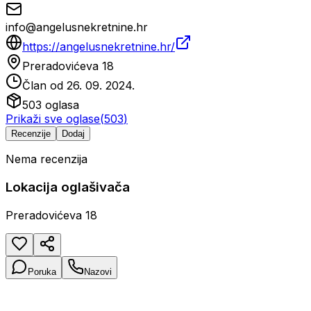
info@angelusnekretnine.hr
https://angelusnekretnine.hr/
Preradovićeva 18
Član od
26. 09. 2024.
503
oglasa
Prikaži sve oglase
(
503
)
Recenzije
Dodaj
Nema recenzija
Lokacija oglašivača
Preradovićeva 18
Poruka
Nazovi