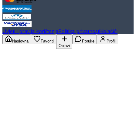
Uvjeti i pravila korištenja
Politika privatnosti
Kolačići
Naslovna
Favoriti
Poruke
Profil
Objavi