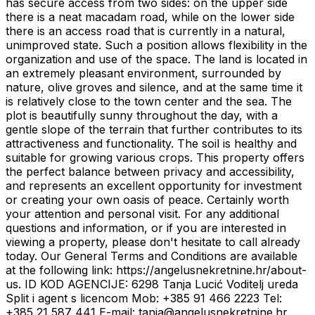
has secure access from two sides: on the upper side
there is a neat macadam road, while on the lower side
there is an access road that is currently in a natural,
unimproved state. Such a position allows flexibility in the
organization and use of the space. The land is located in
an extremely pleasant environment, surrounded by
nature, olive groves and silence, and at the same time it
is relatively close to the town center and the sea. The
plot is beautifully sunny throughout the day, with a
gentle slope of the terrain that further contributes to its
attractiveness and functionality. The soil is healthy and
suitable for growing various crops. This property offers
the perfect balance between privacy and accessibility,
and represents an excellent opportunity for investment
or creating your own oasis of peace. Certainly worth
your attention and personal visit. For any additional
questions and information, or if you are interested in
viewing a property, please don't hesitate to call already
today. Our General Terms and Conditions are available
at the following link: https://angelusnekretnine.hr/about-
us. ID KOD AGENCIJE: 6298 Tanja Lucić Voditelj ureda
Split i agent s licencom Mob: +385 91 466 2223 Tel:
+385 21 587 441 E-mail: tanja@angelusnekretnine.hr