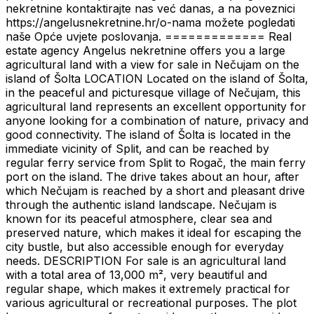
nekretnine kontaktirajte nas već danas, a na poveznici
https://angelusnekretnine.hr/o-nama možete pogledati
naše Opće uvjete poslovanja. ============= Real
estate agency Angelus nekretnine offers you a large
agricultural land with a view for sale in Nečujam on the
island of Šolta LOCATION Located on the island of Šolta,
in the peaceful and picturesque village of Nečujam, this
agricultural land represents an excellent opportunity for
anyone looking for a combination of nature, privacy and
good connectivity. The island of Šolta is located in the
immediate vicinity of Split, and can be reached by
regular ferry service from Split to Rogač, the main ferry
port on the island. The drive takes about an hour, after
which Nečujam is reached by a short and pleasant drive
through the authentic island landscape. Nečujam is
known for its peaceful atmosphere, clear sea and
preserved nature, which makes it ideal for escaping the
city bustle, but also accessible enough for everyday
needs. DESCRIPTION For sale is an agricultural land
with a total area of ​​13,000 m², very beautiful and
regular shape, which makes it extremely practical for
various agricultural or recreational purposes. The plot