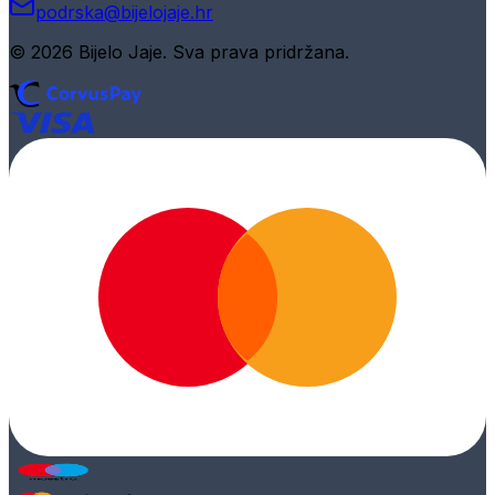
podrska@bijelojaje.hr
© 2026 Bijelo Jaje. Sva prava pridržana.