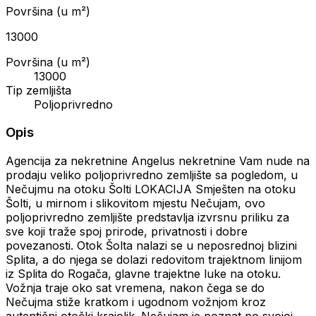
Površina (u m²)
13000
Površina (u m²)
13000
Tip zemljišta
Poljoprivredno
Opis
Agencija za nekretnine Angelus nekretnine Vam nude na
prodaju veliko poljoprivredno zemljište sa pogledom, u
Nečujmu na otoku Šolti LOKACIJA Smješten na otoku
Šolti, u mirnom i slikovitom mjestu Nečujam, ovo
poljoprivredno zemljište predstavlja izvrsnu priliku za
sve koji traže spoj prirode, privatnosti i dobre
povezanosti. Otok Šolta nalazi se u neposrednoj blizini
Splita, a do njega se dolazi redovitom trajektnom linijom
iz Splita do Rogača, glavne trajektne luke na otoku.
Vožnja traje oko sat vremena, nakon čega se do
Nečujma stiže kratkom i ugodnom vožnjom kroz