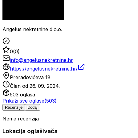
Angelus nekretnine d.o.o.
0
(
0
)
info@angelusnekretnine.hr
https://angelusnekretnine.hr/
Preradovićeva 18
Član od
26. 09. 2024.
503
oglasa
Prikaži sve oglase
(
503
)
Recenzije
Dodaj
Nema recenzija
Lokacija oglašivača