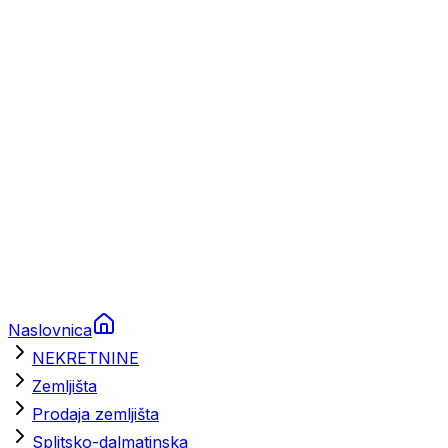
Prikolice za plovila
Brodski rezervni dijelovi
Nautička oprema
Brodski motori
Turizam
Apartmani
Sobe
Kuće za odmor
Aranžmani
Naslovnica
NEKRETNINE
Zemljišta
Prodaja zemljišta
Splitsko-dalmatinska