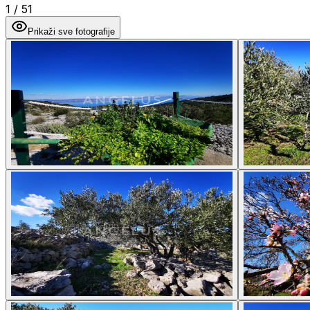
1
/
51
Prikaži sve fotografije