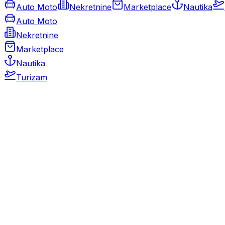
Auto Moto
Nekretnine
Marketplace
Nautika
Auto Moto
Nekretnine
Marketplace
Nautika
Turizam
Auto Moto
Rabljeni automobili
Novi automobili
Motocikli / motori
Gospodarska vozila
Rezervni dijelovi i oprema
Kamperi i kamp prikolice
Oldtimeri