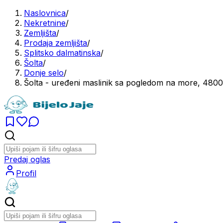
Naslovnica
/
Nekretnine
/
Zemljišta
/
Prodaja zemljišta
/
Splitsko dalmatinska
/
Šolta
/
Donje selo
/
Šolta - uređeni maslinik sa pogledom na more, 480
Predaj oglas
Profil