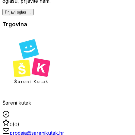
oglasu, prijavite nam.
Prijavi oglas →
Trgovina
Šareni kutak
0
(
0
)
prodaja@sarenikutak.hr