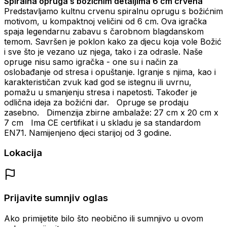
Spiralna opruga s božićnim detaljima 6 cm crvena
Predstavljamo kultnu crvenu spiralnu oprugu s božićnim
motivom, u kompaktnoj veličini od 6 cm. Ova igračka
spaja legendarnu zabavu s čarobnom blagdanskom
temom. Savršen je poklon kako za djecu koja vole Božić
i sve što je vezano uz njega, tako i za odrasle. Naše
opruge nisu samo igračka - one su i način za
oslobađanje od stresa i opuštanje. Igranje s njima, kao i
karakterističan zvuk kad god se istegnu ili uvrnu,
pomažu u smanjenju stresa i napetosti. Također je
odlična ideja za božićni dar. Opruge se prodaju
zasebno. Dimenzija zbirne ambalaže: 27 cm x 20 cm x
7 cm Ima CE certifikat i u skladu je sa standardom
EN71. Namijenjeno djeci starijoj od 3 godine.
Lokacija
Prijavite sumnjiv oglas
Ako primijetite bilo što neobično ili sumnjivo u ovom