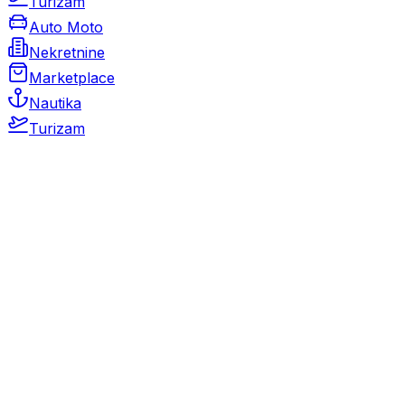
Turizam
Auto Moto
Nekretnine
Marketplace
Nautika
Turizam
Auto Moto
Rabljeni automobili
Novi automobili
Motocikli / motori
Gospodarska vozila
Rezervni dijelovi i oprema
Kamperi i kamp prikolice
Oldtimeri
Karambolirani automobili