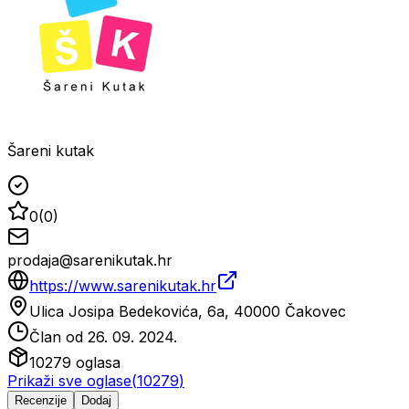
Šareni kutak
0
(
0
)
prodaja@sarenikutak.hr
https://www.sarenikutak.hr
Ulica Josipa Bedekovića, 6a, 40000 Čakovec
Član od
26. 09. 2024.
10279
oglasa
Prikaži sve oglase
(
10279
)
Recenzije
Dodaj