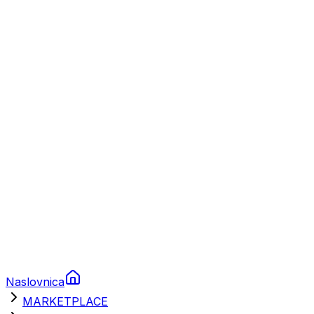
Plovila
Charter
Prikolice za plovila
Brodski rezervni dijelovi
Nautička oprema
Brodski motori
Turizam
Apartmani
Sobe
Kuće za odmor
Aranžmani
Naslovnica
MARKETPLACE