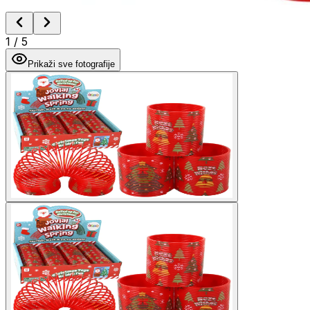
1
/
5
Prikaži sve fotografije