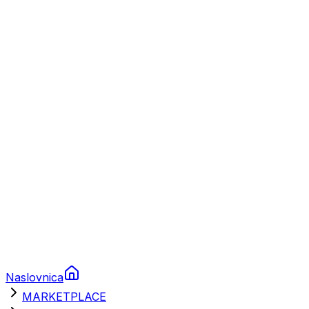
Plovila
Charter
Prikolice za plovila
Brodski rezervni dijelovi
Nautička oprema
Brodski motori
Turizam
Apartmani
Sobe
Kuće za odmor
Aranžmani
Naslovnica
MARKETPLACE