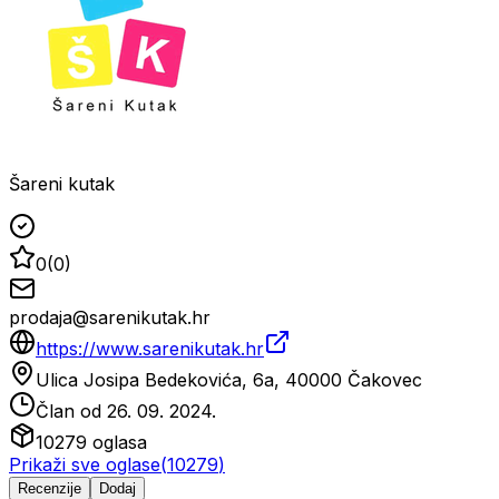
Šareni kutak
0
(
0
)
prodaja@sarenikutak.hr
https://www.sarenikutak.hr
Ulica Josipa Bedekovića, 6a, 40000 Čakovec
Član od
26. 09. 2024.
10279
oglasa
Prikaži sve oglase
(
10279
)
Recenzije
Dodaj