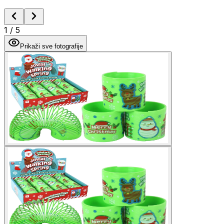
1
/
5
Prikaži sve fotografije