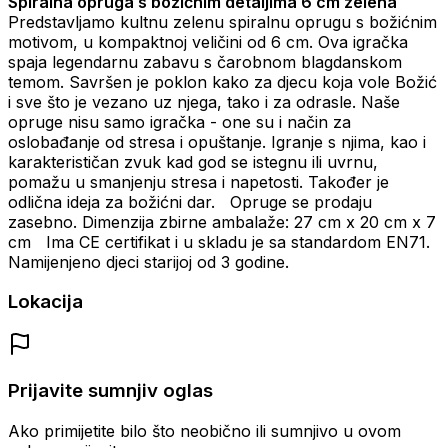
Spiralna opruga s božićnim detaljima 6 cm zelena
Predstavljamo kultnu zelenu spiralnu oprugu s božićnim
motivom, u kompaktnoj veličini od 6 cm. Ova igračka
spaja legendarnu zabavu s čarobnom blagdanskom
temom. Savršen je poklon kako za djecu koja vole Božić
i sve što je vezano uz njega, tako i za odrasle. Naše
opruge nisu samo igračka - one su i način za
oslobađanje od stresa i opuštanje. Igranje s njima, kao i
karakterističan zvuk kad god se istegnu ili uvrnu,
pomažu u smanjenju stresa i napetosti. Također je
odlična ideja za božićni dar. Opruge se prodaju
zasebno. Dimenzija zbirne ambalaže: 27 cm x 20 cm x 7
cm Ima CE certifikat i u skladu je sa standardom EN71.
Namijenjeno djeci starijoj od 3 godine.
Lokacija
Prijavite sumnjiv oglas
Ako primijetite bilo što neobično ili sumnjivo u ovom