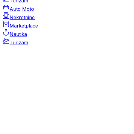
Turizam
Auto Moto
Nekretnine
Marketplace
Nautika
Turizam
Auto Moto
Rabljeni automobili
Novi automobili
Motocikli / motori
Gospodarska vozila
Rezervni dijelovi i oprema
Kamperi i kamp prikolice
Oldtimeri
Karambolirani automobili