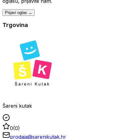
oglasu, prijavite nam.
Prijavi oglas →
Trgovina
Šareni kutak
0
(
0
)
prodaja@sarenikutak.hr