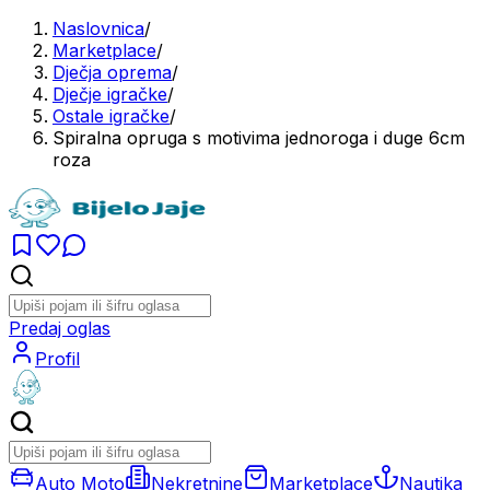
Naslovnica
/
Marketplace
/
Dječja oprema
/
Dječje igračke
/
Ostale igračke
/
Spiralna opruga s motivima jednoroga i duge 6cm
roza
Predaj oglas
Profil
Auto Moto
Nekretnine
Marketplace
Nautika