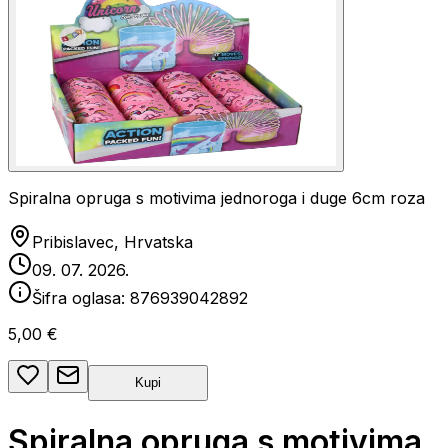
Spiralna opruga s motivima jednoroga i duge 6cm roza
Pribislavec, Hrvatska
09. 07. 2026.
Šifra oglasa:
876939042892
5,00 €
Kupi
Spiralna opruga s motivima