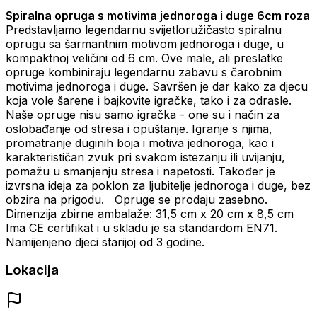
Spiralna opruga s motivima jednoroga i duge 6cm roza
Predstavljamo legendarnu svijetloružičasto spiralnu
oprugu sa šarmantnim motivom jednoroga i duge, u
kompaktnoj veličini od 6 cm. Ove male, ali preslatke
opruge kombiniraju legendarnu zabavu s čarobnim
motivima jednoroga i duge. Savršen je dar kako za djecu
koja vole šarene i bajkovite igračke, tako i za odrasle.
Naše opruge nisu samo igračka - one su i način za
oslobađanje od stresa i opuštanje. Igranje s njima,
promatranje duginih boja i motiva jednoroga, kao i
karakterističan zvuk pri svakom istezanju ili uvijanju,
pomažu u smanjenju stresa i napetosti. Također je
izvrsna ideja za poklon za ljubitelje jednoroga i duge, bez
obzira na prigodu. Opruge se prodaju zasebno.
Dimenzija zbirne ambalaže: 31,5 cm x 20 cm x 8,5 cm
Ima CE certifikat i u skladu je sa standardom EN71.
Namijenjeno djeci starijoj od 3 godine.
Lokacija