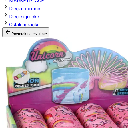
MARKETPLACE
Dječja oprema
Dječje igračke
Ostale igračke
Povratak na rezultate