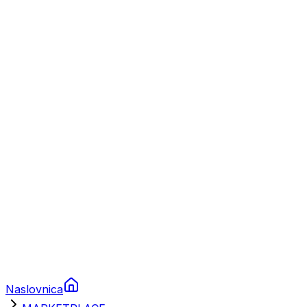
Nautika
Plovila
Charter
Prikolice za plovila
Brodski rezervni dijelovi
Nautička oprema
Brodski motori
Turizam
Apartmani
Sobe
Kuće za odmor
Aranžmani
Naslovnica