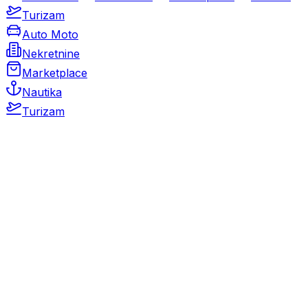
Turizam
Auto Moto
Nekretnine
Marketplace
Nautika
Turizam
Auto Moto
Rabljeni automobili
Novi automobili
Motocikli / motori
Gospodarska vozila
Rezervni dijelovi i oprema
Kamperi i kamp prikolice
Oldtimeri