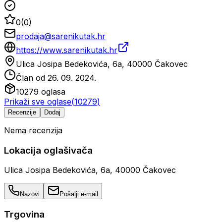
0
(
0
)
prodaja@sarenikutak.hr
https://www.sarenikutak.hr
Ulica Josipa Bedekovića, 6a, 40000 Čakovec
Član od
26. 09. 2024.
10279
oglasa
Prikaži sve oglase
(
10279
)
Recenzije
Dodaj
Nema recenzija
Lokacija oglašivača
Ulica Josipa Bedekovića, 6a, 40000 Čakovec
Nazovi
Pošalji e-mail
Trgovina