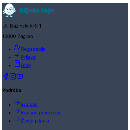
Ul. Buzinski krči 1
10000 Zagreb
Registracija
Prijava
Blog
Podrška
Kontakt
Korisne poveznice
Česta pitanja