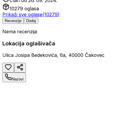
Član od
26. 09. 2024.
10279
oglasa
Prikaži sve oglase
(
10279
)
Recenzije
Dodaj
Nema recenzija
Lokacija oglašivača
Ulica Josipa Bedekovića, 6a, 40000 Čakovec
Nazovi