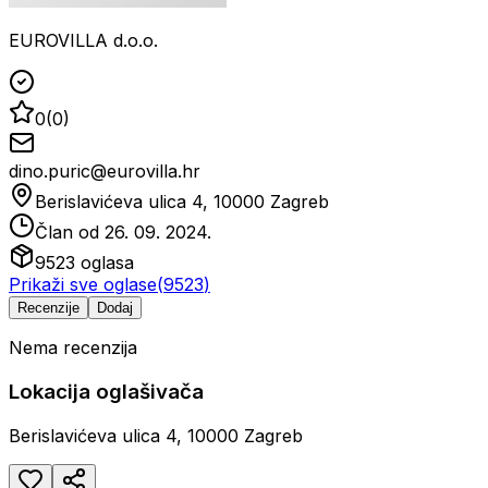
EUROVILLA d.o.o.
0
(
0
)
dino.puric@eurovilla.hr
Berislavićeva ulica 4, 10000 Zagreb
Član od
26. 09. 2024.
9523
oglasa
Prikaži sve oglase
(
9523
)
Recenzije
Dodaj
Nema recenzija
Lokacija oglašivača
Berislavićeva ulica 4, 10000 Zagreb