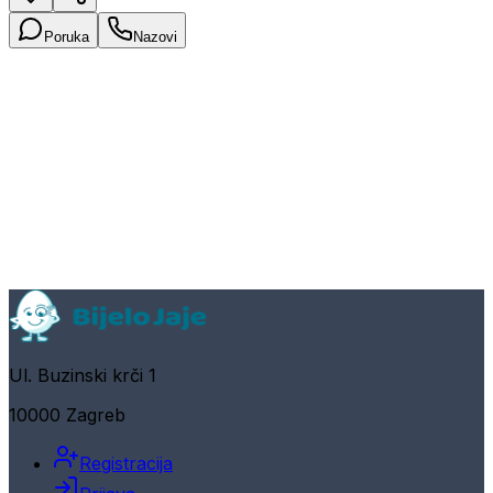
Poruka
Nazovi
Ul. Buzinski krči 1
10000 Zagreb
Registracija