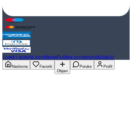
Uvjeti i pravila korištenja
Politika privatnosti
Kolačići
Naslovna
Favoriti
Poruke
Profil
Objavi