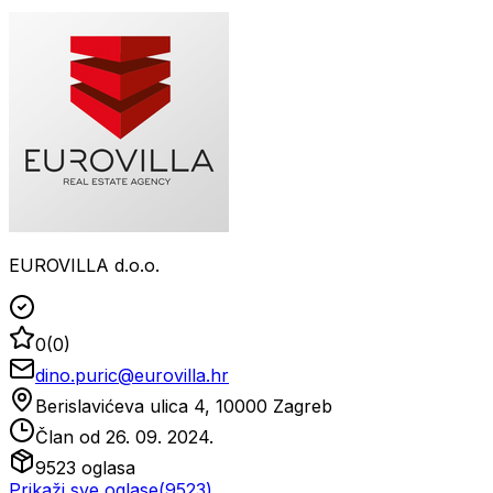
EUROVILLA d.o.o.
0
(
0
)
dino.puric@eurovilla.hr
Berislavićeva ulica 4, 10000 Zagreb
Član od
26. 09. 2024.
9523
oglasa
Prikaži sve oglase
(
9523
)