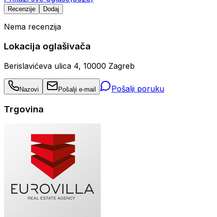
Recenzije
Dodaj
Nema recenzija
Lokacija oglašivača
Berislavićeva ulica 4, 10000 Zagreb
Pošalji poruku
Nazovi
Pošalji e-mail
Trgovina