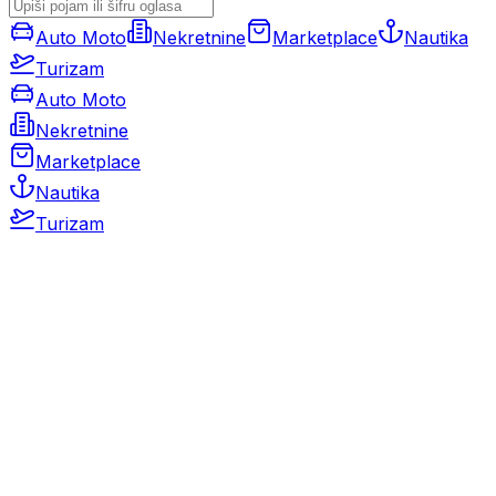
Auto Moto
Nekretnine
Marketplace
Nautika
Turizam
Auto Moto
Nekretnine
Marketplace
Nautika
Turizam
Auto Moto
Rabljeni automobili
Novi automobili
Motocikli / motori
Gospodarska vozila
Rezervni dijelovi i oprema
Kamperi i kamp prikolice