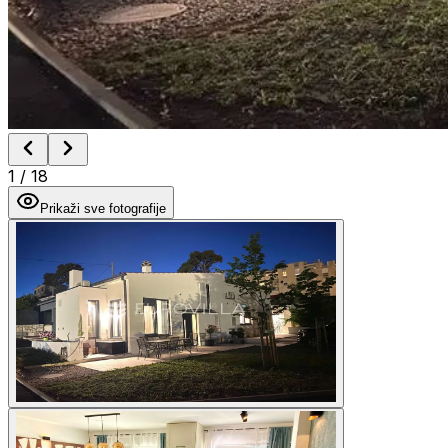
1
/
18
Prikaži sve fotografije