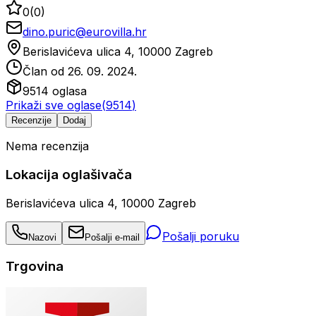
0
(
0
)
dino.puric@eurovilla.hr
Berislavićeva ulica 4, 10000 Zagreb
Član od
26. 09. 2024.
9514
oglasa
Prikaži sve oglase
(
9514
)
Recenzije
Dodaj
Nema recenzija
Lokacija oglašivača
Berislavićeva ulica 4, 10000 Zagreb
Pošalji poruku
Nazovi
Pošalji e-mail
Trgovina