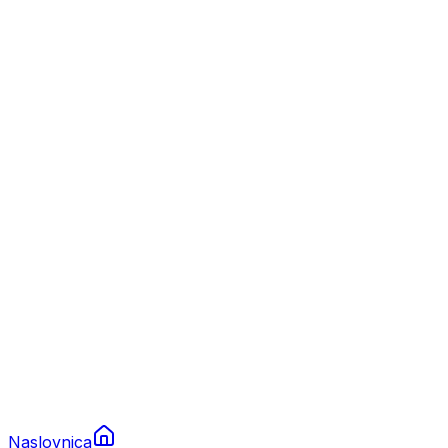
Nautika
Plovila
Charter
Prikolice za plovila
Brodski rezervni dijelovi
Nautička oprema
Brodski motori
Turizam
Apartmani
Sobe
Kuće za odmor
Aranžmani
Naslovnica