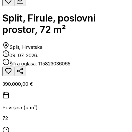
Split, Firule, poslovni
prostor, 72 m²
Split, Hrvatska
09. 07. 2026.
Šifra oglasa:
115823036065
390.000,00 €
Površina (u m²)
72