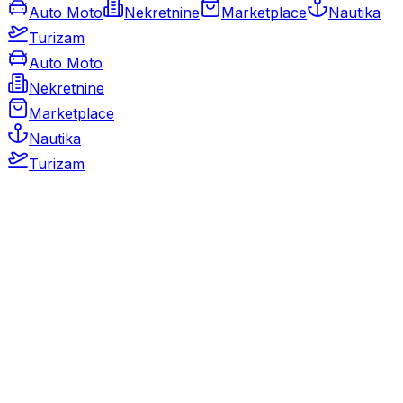
Auto Moto
Nekretnine
Marketplace
Nautika
Turizam
Auto Moto
Nekretnine
Marketplace
Nautika
Turizam
Auto Moto
Rabljeni automobili
Novi automobili
Motocikli / motori
Gospodarska vozila
Rezervni dijelovi i oprema
Kamperi i kamp prikolice