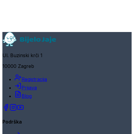
Ul. Buzinski krči 1
10000 Zagreb
Registracija
Prijava
Blog
Podrška