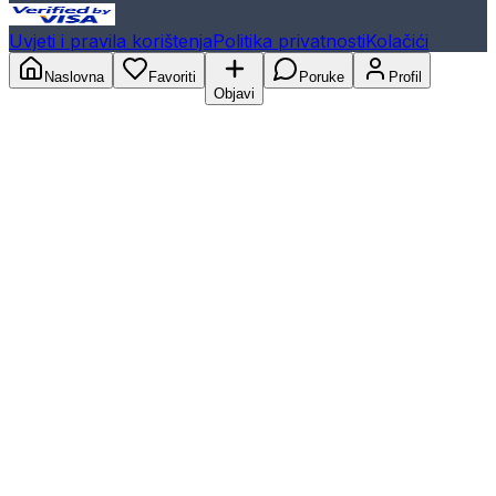
Uvjeti i pravila korištenja
Politika privatnosti
Kolačići
Naslovna
Favoriti
Poruke
Profil
Objavi