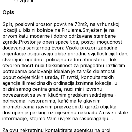
U zgradi
Opis
Split, poslovni prostor površine 72m2, na vrhunskoj
lokaciji u blizini bolnice na Firulama.Smješten je na
prvom katu moderne i dobro održavane stambene
zgrade.Prostor je open space tipa, postoji mogućnost
dodavanja sanitarnog čvora.Visoki prozori zapadne
orijentacije osiguravaju obilje prirodne svjetlosti cijeli dan,
stvarajući ugodnu i poticajnu radnu atmosferu, dok
otvoren tlocrt nudi fleksibilnost za prilagodbu različitim
potrebama poslovanja.Idealan je za više djelatnosti
poput odvjetničkih ureda, IT tvrtki, konzultantskih
agencija ili medicinskih ordinacija.Iznimna lokacija, u
blizini samog centra grada, nudi mir i izvrsnu
povezanost sa svim ključnim gradskim sadržajima -
bolnicama, restoranima, kafićima te glavnim
prometnicama i javnim prijevozom.U garaži objekta
dostupan je parking uz mjesečnu naknadu.Za sve ostale
informacije, stojimo Vam uvijek na raspolaganju....
Za ovu nekretninu kontaktirajte agenticu na broj