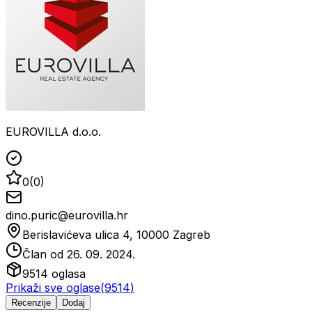
EUROVILLA d.o.o.
0
(
0
)
dino.puric@eurovilla.hr
Berislavićeva ulica 4, 10000 Zagreb
Član od
26. 09. 2024.
9514
oglasa
Prikaži sve oglase
(
9514
)
Recenzije
Dodaj