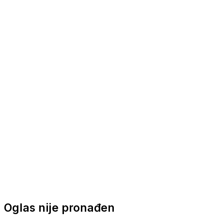
Nautička oprema
Brodski motori
Turizam
Apartmani
Sobe
Kuće za odmor
Aranžmani
Oglas nije pronađen