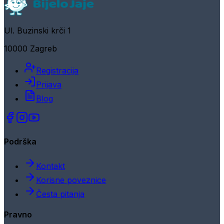
Ul. Buzinski krči 1
10000 Zagreb
Registracija
Prijava
Blog
Podrška
Kontakt
Korisne poveznice
Česta pitanja
Pravno