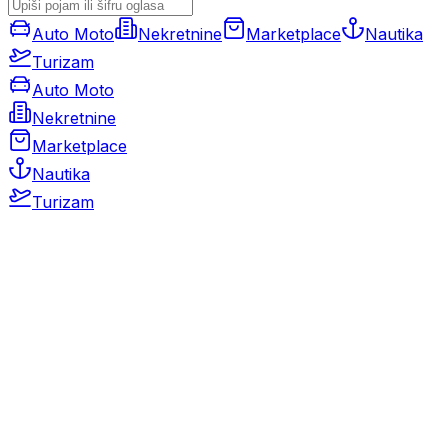
Auto Moto
Nekretnine
Marketplace
Nautika
Turizam
Auto Moto
Nekretnine
Marketplace
Nautika
Turizam
Auto Moto
Rabljeni automobili
Novi automobili
Motocikli / motori
Gospodarska vozila
Rezervni dijelovi i oprema
Kamperi i kamp prikolice