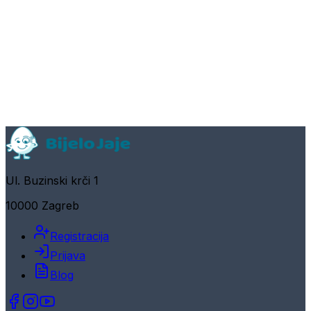
Ul. Buzinski krči 1
10000 Zagreb
Registracija
Prijava
Blog