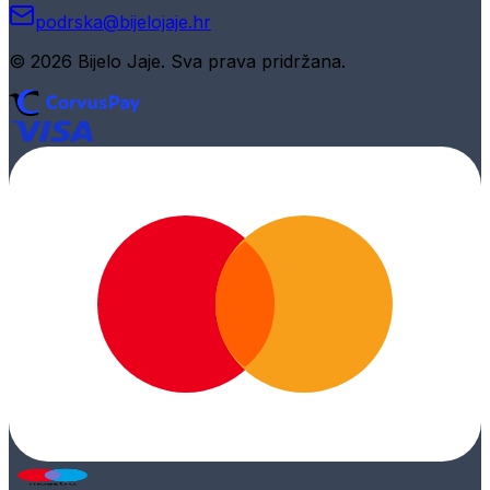
podrska@bijelojaje.hr
© 2026 Bijelo Jaje. Sva prava pridržana.