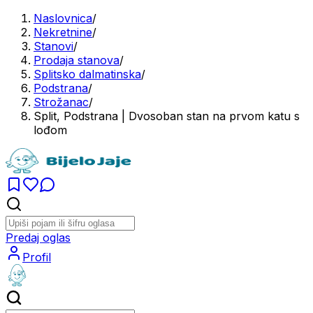
Naslovnica
/
Nekretnine
/
Stanovi
/
Prodaja stanova
/
Splitsko dalmatinska
/
Podstrana
/
Strožanac
/
Split, Podstrana | Dvosoban stan na prvom katu s
lođom
Predaj oglas
Profil