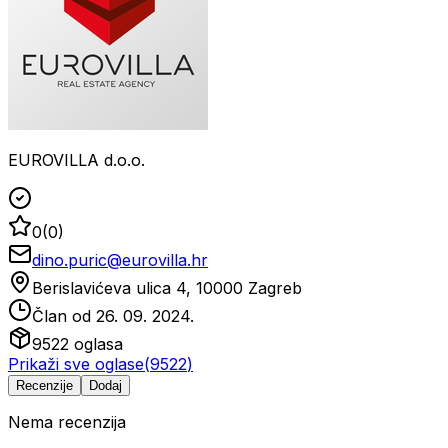
EUROVILLA d.o.o.
0
(
0
)
dino.puric@eurovilla.hr
Berislavićeva ulica 4, 10000 Zagreb
Član od
26. 09. 2024.
9522
oglasa
Prikaži sve oglase
(
9522
)
Recenzije
Dodaj
Nema recenzija