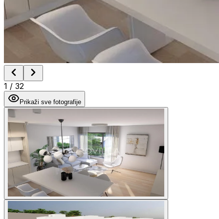
1
/
32
Prikaži sve fotografije