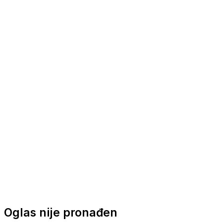
Nautička oprema
Brodski motori
Turizam
Apartmani
Sobe
Kuće za odmor
Aranžmani
Oglas nije pronađen