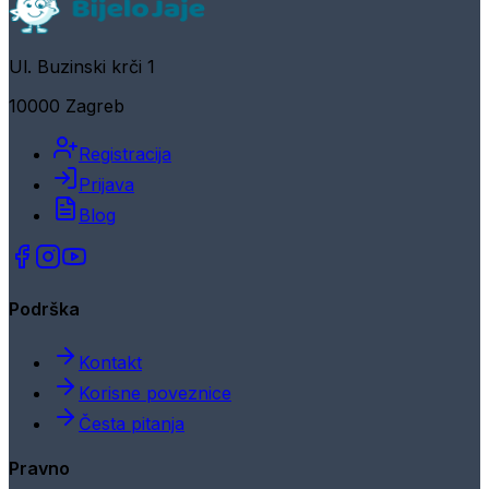
Ul. Buzinski krči 1
10000 Zagreb
Registracija
Prijava
Blog
Podrška
Kontakt
Korisne poveznice
Česta pitanja
Pravno