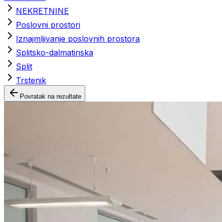
NEKRETNINE
Poslovni prostori
Iznajmljivanje poslovnih prostora
Splitsko-dalmatinska
Split
Trstenik
Povratak na rezultate