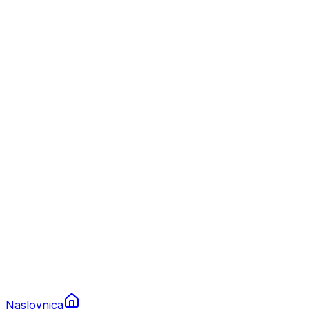
Nautika
Plovila
Charter
Prikolice za plovila
Brodski rezervni dijelovi
Nautička oprema
Brodski motori
Turizam
Apartmani
Sobe
Kuće za odmor
Aranžmani
Naslovnica