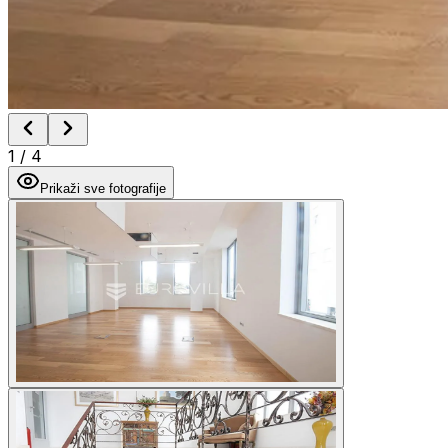
1
/
4
Prikaži sve fotografije