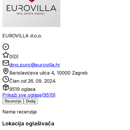
EUROVILLA d.o.o.
0
(
0
)
dino.puric@eurovilla.hr
Berislavićeva ulica 4, 10000 Zagreb
Član od
26. 09. 2024.
9519
oglasa
Prikaži sve oglase
(
9519
)
Recenzije
Dodaj
Nema recenzija
Lokacija oglašivača