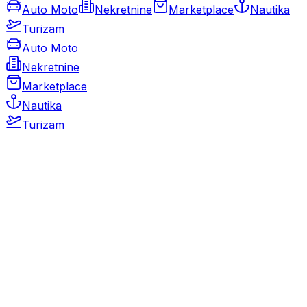
Auto Moto
Nekretnine
Marketplace
Nautika
Turizam
Auto Moto
Nekretnine
Marketplace
Nautika
Turizam
Auto Moto
Rabljeni automobili
Novi automobili
Motocikli / motori
Gospodarska vozila
Rezervni dijelovi i oprema
Kamperi i kamp prikolice