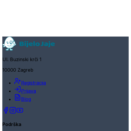
Ul. Buzinski krči 1
10000 Zagreb
Registracija
Prijava
Blog
Podrška