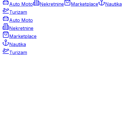
Auto Moto
Nekretnine
Marketplace
Nautika
Turizam
Auto Moto
Nekretnine
Marketplace
Nautika
Turizam
Auto Moto
Rabljeni automobili
Novi automobili
Motocikli / motori
Gospodarska vozila
Rezervni dijelovi i oprema
Kamperi i kamp prikolice