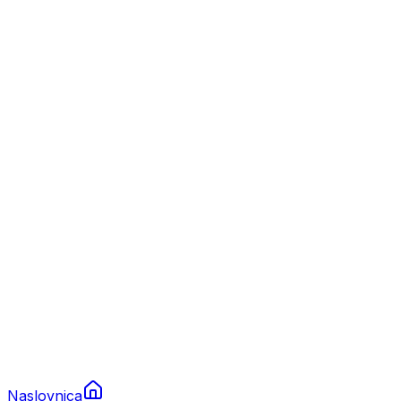
Nautika
Plovila
Charter
Prikolice za plovila
Brodski rezervni dijelovi
Nautička oprema
Brodski motori
Turizam
Apartmani
Sobe
Kuće za odmor
Aranžmani
Naslovnica