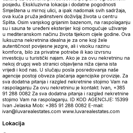
posjedu. Ekskluzivna lokacija i dodatne pogodnosti
Smještena u mirnoj ulici, a ipak nadomak svih sadržaja,
ova kuća pruža jedinstveni doživljaj života u centru
Splita. Osim vanjskog grijanim bazenom, na raspolaganju
su i sauna te uređeni eksterijer koji omogućuje uživanje
u mediteranskom načinu života tijekom cijele godine. Ova
luksuzna nekretnina idealna je za one koji žele
autentičnost povijesne jezgre, ali i visoku razinu
komfora, bilo za privatne potrebe ili kao izvrsnu
investiciju u turistički najam. Ako je za ovu nekretninu na
nekoj drugoj web stranici objavljena niža cijena ista
vrijedi i kod nas. U slučaju posla posredovanja naše
agencije postoji obveza plaćanja agencijske provizije. Za
sva dodatna pitanja i razgled nekretnine stojimo Vam na
raspolaganju Za ovu nekretninu je kontakt: Ivan, +385
91 288 0082 Za sva dodatna pitanja i razgled nekretnine
stojimo Vam na raspolaganju. ID KOD AGENCIJE: 15399
Ivan Jelaska Mob: +385 91 288 0082 E-mail:
ivan@luvarealestates.com www.luvarealestates.com
Lokacija