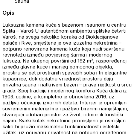
Sauna
Opis
Luksuzna kamena kuća s bazenom i saunom u centru
Splita – Varoš U autentičnom ambijentu splitske četvrti
Varoš, na svega nekoliko koraka od Dioklecijanove
palače i Rive, smještena je ova izuzetna nekretnina –
potpuno renovirana kamena kuća koja nudi savršenu
ravnotežu između povijesnog šarma i modernog
luksuza. Na ukupnoj površini od 192 m², raspoređenoj
između glavne kuće i manjeg pomoćnog objekta,
prostiru se pet prostranih spavaćih soba i tri elegantne
kupaonice, dok dodatnu vrijednost prostoru daju
privatna sauna i natkriveni bazen – prava rijetkost u srcu
grada. Spoj tradicije i modernog komfora Kuća datira iz
1903. godine, a kompletno je obnovljena 2016. uz
pažljivo očuvanje izvornih detalja. Interijer je opremljen
suvremenim materijalima i pažljivo biranim namještajem,
stvarajući udoban prostor za život, odmor ili turistički
najam. Svaki kutak nekretnine promišljeno je osmišljen
kako bi pružio maksimalnu funkcionalnost i estetski
užitak, uz očuvanu privatnost na potpuno ograđenom