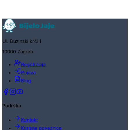
Ul. Buzinski krči 1
10000 Zagreb
Registracija
Prijava
Blog
Podrška
Kontakt
Korisne poveznice