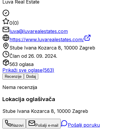
Luva Real Estate
0
(
0
)
luva@luvarealestates.com
https://www.luvarealestates.com/
Stube Ivana Kozarca 8, 10000 Zagreb
Član od
26. 09. 2024.
563
oglasa
Prikaži sve oglase
(
563
)
Recenzije
Dodaj
Nema recenzija
Lokacija oglašivača
Stube Ivana Kozarca 8, 10000 Zagreb
Pošalji poruku
Nazovi
Pošalji e-mail