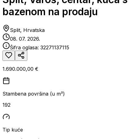
bazenom na prodaju
Split, Hrvatska
08. 07. 2026.
Šifra oglasa:
32271137115
1.690.000,00 €
Stambena površina (u m²)
192
Tip kuće