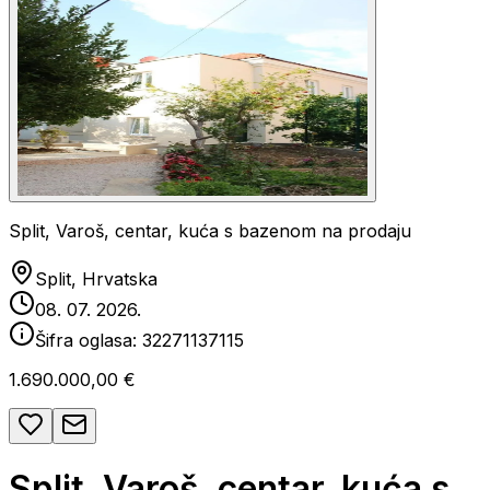
Split, Varoš, centar, kuća s bazenom na prodaju
Split, Hrvatska
08. 07. 2026.
Šifra oglasa:
32271137115
1.690.000,00 €
Split, Varoš, centar, kuća s