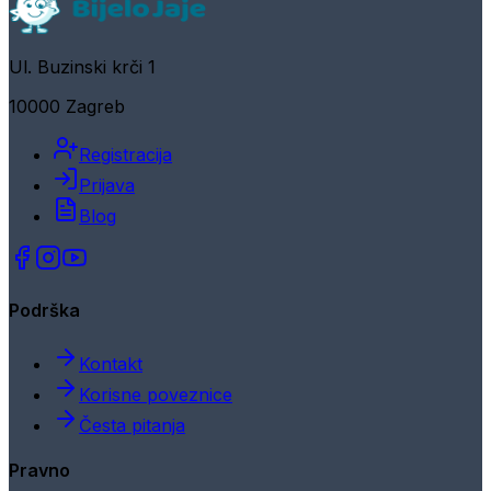
Ul. Buzinski krči 1
10000 Zagreb
Registracija
Prijava
Blog
Podrška
Kontakt
Korisne poveznice
Česta pitanja
Pravno