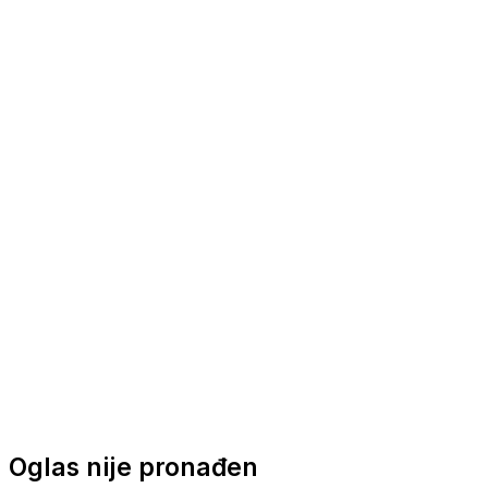
Nautička oprema
Brodski motori
Turizam
Apartmani
Sobe
Kuće za odmor
Aranžmani
Oglas nije pronađen