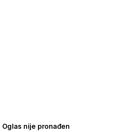
Nautička oprema
Brodski motori
Turizam
Apartmani
Sobe
Kuće za odmor
Aranžmani
Oglas nije pronađen