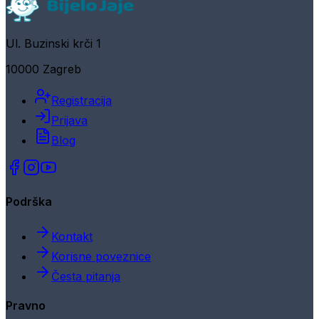
Ul. Buzinski krči 1
10000 Zagreb
Registracija
Prijava
Blog
Podrška
Kontakt
Korisne poveznice
Česta pitanja
Pravno