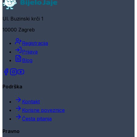
Ul. Buzinski krči 1
10000 Zagreb
Registracija
Prijava
Blog
Podrška
Kontakt
Korisne poveznice
Česta pitanja
Pravno