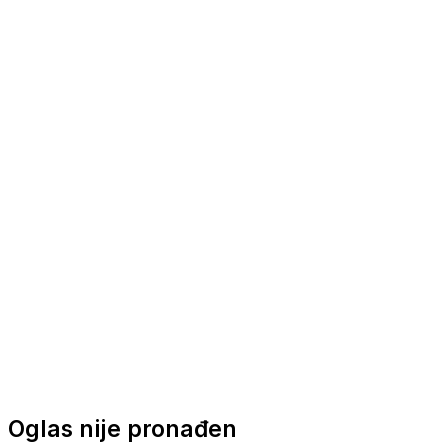
Nautička oprema
Brodski motori
Turizam
Apartmani
Sobe
Kuće za odmor
Aranžmani
Oglas nije pronađen