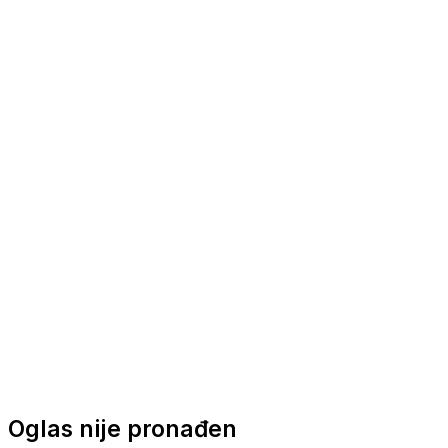
Nautička oprema
Brodski motori
Turizam
Apartmani
Sobe
Kuće za odmor
Aranžmani
Oglas nije pronađen