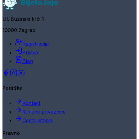
Ul. Buzinski krči 1
10000 Zagreb
Registracija
Prijava
Blog
Podrška
Kontakt
Korisne poveznice
Česta pitanja
Pravno