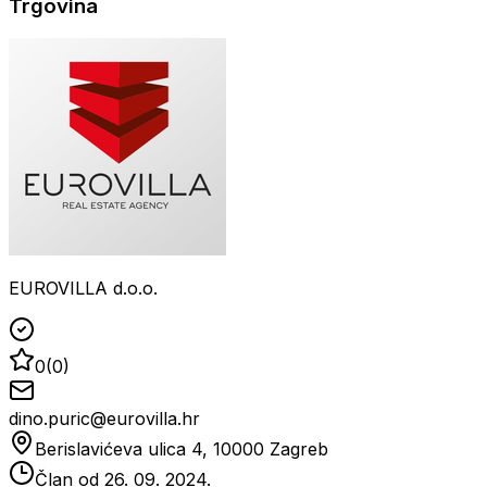
Trgovina
EUROVILLA d.o.o.
0
(
0
)
dino.puric@eurovilla.hr
Berislavićeva ulica 4, 10000 Zagreb
Član od
26. 09. 2024.