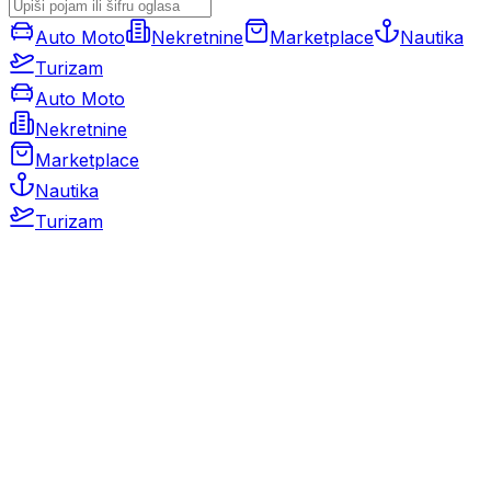
Auto Moto
Nekretnine
Marketplace
Nautika
Turizam
Auto Moto
Nekretnine
Marketplace
Nautika
Turizam
Auto Moto
Rabljeni automobili
Novi automobili
Motocikli / motori
Gospodarska vozila
Rezervni dijelovi i oprema
Kamperi i kamp prikolice