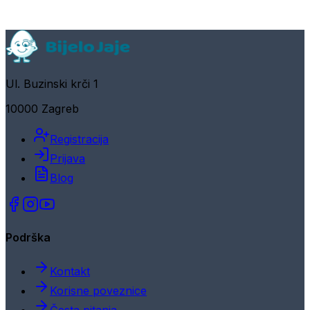
Ul. Buzinski krči 1
10000 Zagreb
Registracija
Prijava
Blog
Podrška
Kontakt
Korisne poveznice
Česta pitanja