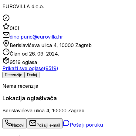
EUROVILLA d.o.o.
0
(
0
)
dino.puric@eurovilla.hr
Berislavićeva ulica 4, 10000 Zagreb
Član od
26. 09. 2024.
9519
oglasa
Prikaži sve oglase
(
9519
)
Recenzije
Dodaj
Nema recenzija
Lokacija oglašivača
Berislavićeva ulica 4, 10000 Zagreb
Pošalji poruku
Nazovi
Pošalji e-mail