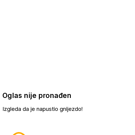
Apartmani
Sobe
Kuće za odmor
Aranžmani
Oglas nije pronađen
Izgleda da je napustio gnijezdo!