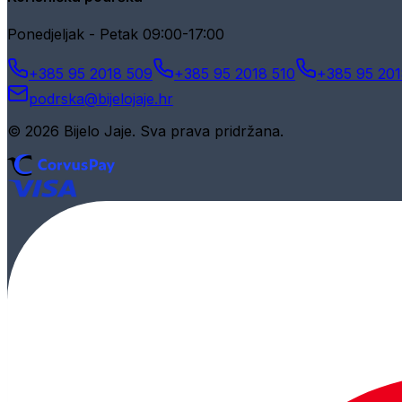
Ponedjeljak - Petak 09:00-17:00
+385 95 2018 509
+385 95 2018 510
+385 95 201
podrska@bijelojaje.hr
© 2026 Bijelo Jaje. Sva prava pridržana.