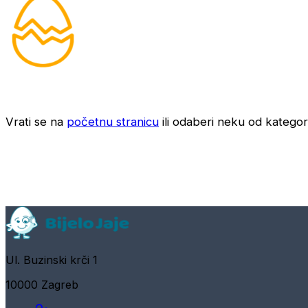
Vrati se na
početnu stranicu
ili odaberi neku od kategori
Ul. Buzinski krči 1
10000 Zagreb