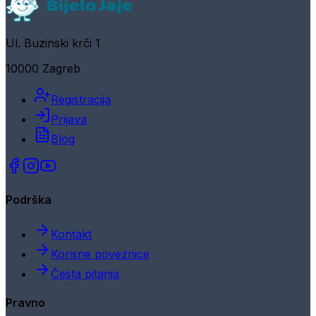
Ul. Buzinski krči 1
10000 Zagreb
Registracija
Prijava
Blog
Podrška
Kontakt
Korisne poveznice
Česta pitanja
Pravno