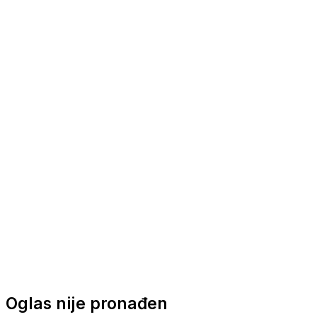
Nautička oprema
Brodski motori
Turizam
Apartmani
Sobe
Kuće za odmor
Aranžmani
Oglas nije pronađen