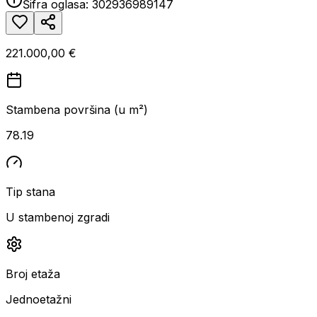
Šifra oglasa:
302936989147
221.000,00 €
Stambena površina (u m²)
78.19
Tip stana
U stambenoj zgradi
Broj etaža
Jednoetažni