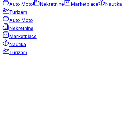
Auto Moto
Nekretnine
Marketplace
Nautika
Turizam
Auto Moto
Nekretnine
Marketplace
Nautika
Turizam
Auto Moto
Rabljeni automobili
Novi automobili
Motocikli / motori
Gospodarska vozila
Rezervni dijelovi i oprema
Kamperi i kamp prikolice