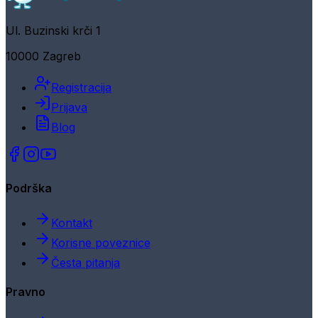
Ul. Buzinski krči 1
10000 Zagreb
Registracija
Prijava
Blog
Podrška
Kontakt
Korisne poveznice
Česta pitanja
Pravno