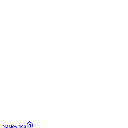
Nautika
Plovila
Charter
Prikolice za plovila
Brodski rezervni dijelovi
Nautička oprema
Brodski motori
Turizam
Apartmani
Sobe
Kuće za odmor
Aranžmani
Naslovnica