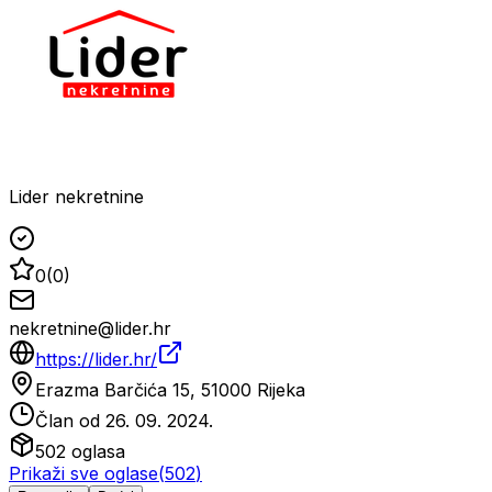
Lider nekretnine
0
(
0
)
nekretnine@lider.hr
https://lider.hr/
Erazma Barčića 15, 51000 Rijeka
Član od
26. 09. 2024.
502
oglasa
Prikaži sve oglase
(
502
)