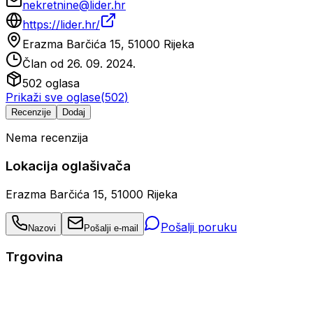
nekretnine@lider.hr
https://lider.hr/
Erazma Barčića 15, 51000 Rijeka
Član od
26. 09. 2024.
502
oglasa
Prikaži sve oglase
(
502
)
Recenzije
Dodaj
Nema recenzija
Lokacija oglašivača
Erazma Barčića 15, 51000 Rijeka
Pošalji poruku
Nazovi
Pošalji e-mail
Trgovina