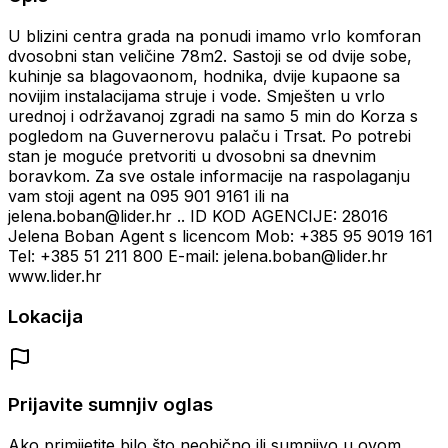
U blizini centra grada na ponudi imamo vrlo komforan
dvosobni stan veličine 78m2. Sastoji se od dvije sobe,
kuhinje sa blagovaonom, hodnika, dvije kupaone sa
novijim instalacijama struje i vode. Smješten u vrlo
urednoj i održavanoj zgradi na samo 5 min do Korza s
pogledom na Guvernerovu palaču i Trsat. Po potrebi
stan je moguće pretvoriti u dvosobni sa dnevnim
boravkom. Za sve ostale informacije na raspolaganju
vam stoji agent na 095 901 9161 ili na
jelena.boban@lider.hr .. ID KOD AGENCIJE: 28016
Jelena Boban Agent s licencom Mob: +385 95 9019 161
Tel: +385 51 211 800 E-mail: jelena.boban@lider.hr
www.lider.hr
Lokacija
Prijavite sumnjiv oglas
Ako primijetite bilo što neobično ili sumnjivo u ovom