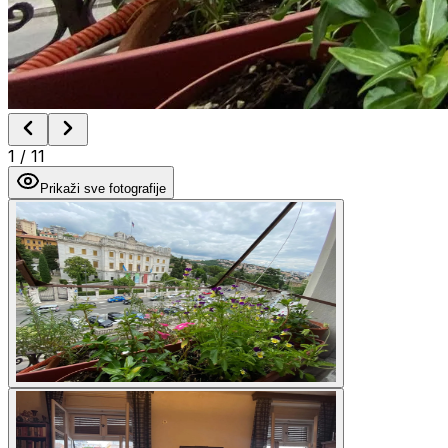
1
/
11
Prikaži sve fotografije