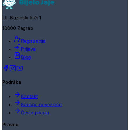
Ul. Buzinski krči 1
10000 Zagreb
Registracija
Prijava
Blog
Podrška
Kontakt
Korisne poveznice
Česta pitanja
Pravno