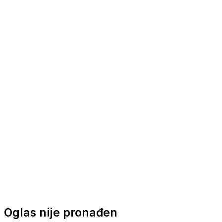
Nautička oprema
Brodski motori
Turizam
Apartmani
Sobe
Kuće za odmor
Aranžmani
Oglas nije pronađen