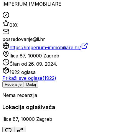
IMPERIUM IMMOBILIARE
0
(
0
)
posredovanje@ii.hr
https://imperium-immobiliare.hr/
Ilica 87, 10000 Zagreb
Član od
26. 09. 2024.
1922
oglasa
Prikaži sve oglase
(
1922
)
Recenzije
Dodaj
Nema recenzija
Lokacija oglašivača
Ilica 87, 10000 Zagreb