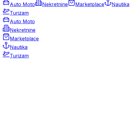
Auto Moto
Nekretnine
Marketplace
Nautika
Turizam
Auto Moto
Nekretnine
Marketplace
Nautika
Turizam
Auto Moto
Rabljeni automobili
Novi automobili
Motocikli / motori
Gospodarska vozila
Rezervni dijelovi i oprema
Kamperi i kamp prikolice