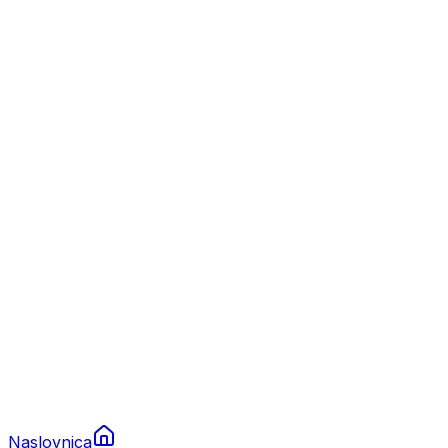
Nautika
Plovila
Charter
Prikolice za plovila
Brodski rezervni dijelovi
Nautička oprema
Brodski motori
Turizam
Apartmani
Sobe
Kuće za odmor
Aranžmani
Naslovnica