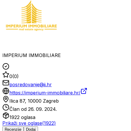
IMPERIUM IMMOBILIARE
0
(
0
)
posredovanje@ii.hr
https://imperium-immobiliare.hr/
Ilica 87, 10000 Zagreb
Član od
26. 09. 2024.
1922
oglasa
Prikaži sve oglase
(
1922
)
Recenzije
Dodaj