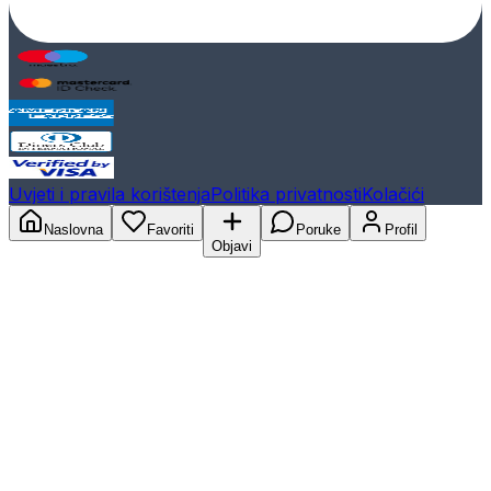
Uvjeti i pravila korištenja
Politika privatnosti
Kolačići
Naslovna
Favoriti
Poruke
Profil
Objavi