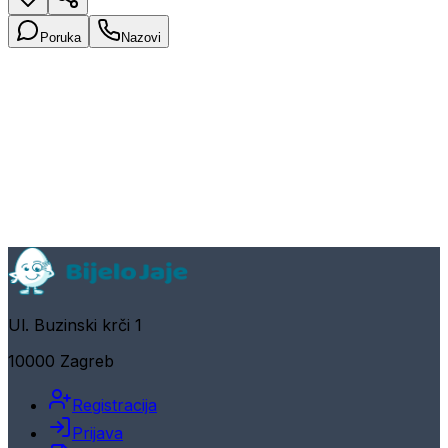
Poruka
Nazovi
Ul. Buzinski krči 1
10000 Zagreb
Registracija
Prijava