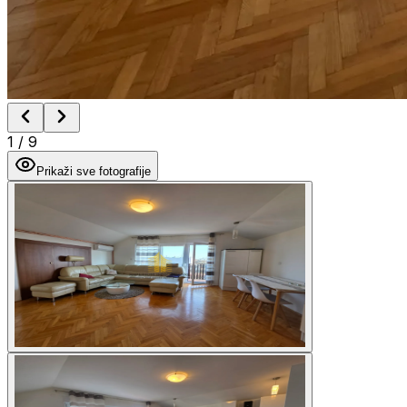
1
/
9
Prikaži sve fotografije