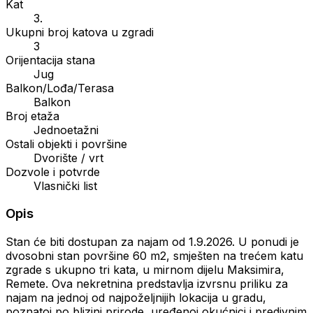
Kat
3.
Ukupni broj katova u zgradi
3
Orijentacija stana
Jug
Balkon/Lođa/Terasa
Balkon
Broj etaža
Jednoetažni
Ostali objekti i površine
Dvorište / vrt
Dozvole i potvrde
Vlasnički list
Opis
Stan će biti dostupan za najam od 1.9.2026. U ponudi je
dvosobni stan površine 60 m2, smješten na trećem katu
zgrade s ukupno tri kata, u mirnom dijelu Maksimira,
Remete. Ova nekretnina predstavlja izvrsnu priliku za
najam na jednoj od najpoželjnijih lokacija u gradu,
poznatoj po blizini prirode, uređenoj okućnici i predivnim