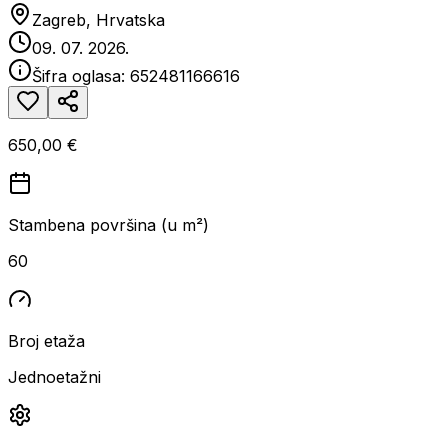
Zagreb, Hrvatska
09. 07. 2026.
Šifra oglasa:
652481166616
650,00 €
Stambena površina (u m²)
60
Broj etaža
Jednoetažni