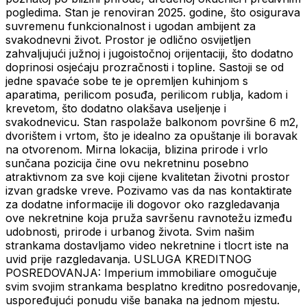
pogledima. Stan je renoviran 2025. godine, što osigurava
suvremenu funkcionalnost i ugodan ambijent za
svakodnevni život. Prostor je odlično osvijetljen
zahvaljujući južnoj i jugoistočnoj orijentaciji, što dodatno
doprinosi osjećaju prozračnosti i topline. Sastoji se od
jedne spavaće sobe te je opremljen kuhinjom s
aparatima, perilicom posuđa, perilicom rublja, kadom i
krevetom, što dodatno olakšava useljenje i
svakodnevicu. Stan raspolaže balkonom površine 6 m2,
dvorištem i vrtom, što je idealno za opuštanje ili boravak
na otvorenom. Mirna lokacija, blizina prirode i vrlo
sunčana pozicija čine ovu nekretninu posebno
atraktivnom za sve koji cijene kvalitetan životni prostor
izvan gradske vreve. Pozivamo vas da nas kontaktirate
za dodatne informacije ili dogovor oko razgledavanja
ove nekretnine koja pruža savršenu ravnotežu između
udobnosti, prirode i urbanog života. Svim našim
strankama dostavljamo video nekretnine i tlocrt iste na
uvid prije razgledavanja. USLUGA KREDITNOG
POSREDOVANJA: Imperium immobiliare omogučuje
svim svojim strankama besplatno kreditno posredovanje,
uspoređujući ponudu više banaka na jednom mjestu.