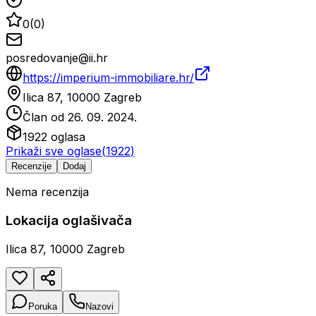
0
(
0
)
posredovanje@ii.hr
https://imperium-immobiliare.hr/
Ilica 87, 10000 Zagreb
Član od
26. 09. 2024.
1922
oglasa
Prikaži sve oglase
(
1922
)
Recenzije
Dodaj
Nema recenzija
Lokacija oglašivača
Ilica 87, 10000 Zagreb
Poruka
Nazovi