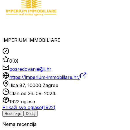
IMPERIUM IMMOBILIARE
0
(
0
)
posredovanje@ii.hr
https://imperium-immobiliare.hr/
Ilica 87, 10000 Zagreb
Član od
26. 09. 2024.
1922
oglasa
Prikaži sve oglase
(
1922
)
Recenzije
Dodaj
Nema recenzija