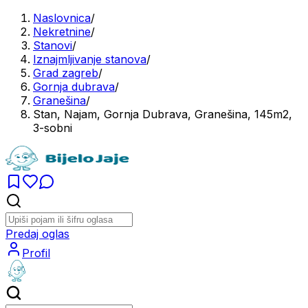
Naslovnica
/
Nekretnine
/
Stanovi
/
Iznajmljivanje stanova
/
Grad zagreb
/
Gornja dubrava
/
Granešina
/
Stan, Najam, Gornja Dubrava, Granešina, 145m2,
3-sobni
Predaj oglas
Profil