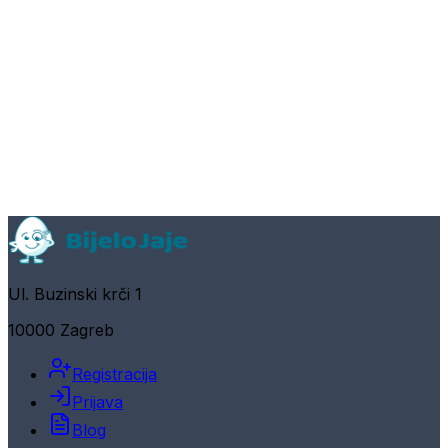
Ul. Buzinski krči 1
10000 Zagreb
Registracija
Prijava
Blog