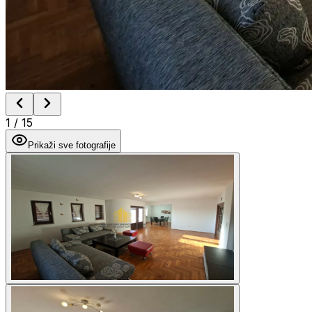
1
/
15
Prikaži sve fotografije