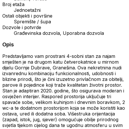
Broj etaža
Jednoetažni
Ostali objekti i površine
Spremište / šupa
Dozvole i potvrde
Građevinska dozvola, Uporabna dozvola
Opis
Predstavljamo vam prostrani 4-sobni stan za najam
smješten je na drugom katu četverokatnice u mirnom
dijelu Gornje Dubrave, Granešina. Ova nekretnina nudi
izvanrednu kombinaciju funkcionalnosti, udobnosti i
blizine prirodi, što je čini izuzetno privlačnom za obitelji,
parove ili pojedince koji traže kvalitetan životni prostor.
Stan je adaptiran 2020. godine, što osigurava moderan i
osvježen interijer. Raspored prostorija uključuje tri
spavaće sobe, velikom kuhinjom i dnevnim boravkom, 2
wc-a te dodatnom prostorijom koja se može koristiti kao
ostava, ured ili dodatna soba. Višestruka orijentacija
(zapad, istok, jug, sjever) omogućuje obilje prirodnog
svjetla tijekom cijelog dana te ugodnu atmosferu u svim