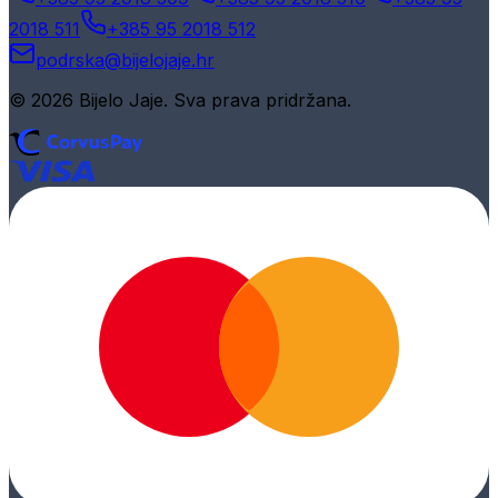
2018 511
+385 95 2018 512
podrska@bijelojaje.hr
© 2026 Bijelo Jaje. Sva prava pridržana.