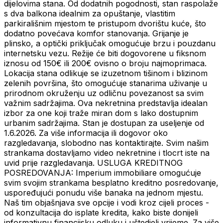
dijelovima stana. Od dodatnih pogodnosti, stan raspolaže
s dva balkona idealnim za opuštanje, vlastitim
parkirališnim mjestom te pristupom dvorištu kuće, što
dodatno povećava komfor stanovanja. Grijanje je
plinsko, a optički priključak omogućuje brzu i pouzdanu
internetsku vezu. Režije će biti dogovorene u fiksnom
iznosu od 150€ ili 200€ ovisno o broju najmoprimaca.
Lokacija stana odlikuje se izuzetnom tišinom i blizinom
zelenih površina, što omogućuje stanarima uživanje u
prirodnom okruženju uz odličnu povezanost sa svim
važnim sadržajima. Ova nekretnina predstavlja idealan
izbor za one koji traže miran dom s lako dostupnim
urbanim sadržajima. Stan je dostupan za useljenje od
1.6.2026. Za više informacija ili dogovor oko
razgledavanja, slobodno nas kontaktirajte. Svim našim
strankama dostavljamo video nekretnine i tlocrt iste na
uvid prije razgledavanja. USLUGA KREDITNOG
POSREDOVANJA: Imperium immobiliare omogućuje
svim svojim strankama besplatno kreditno posredovanje,
uspoređujući ponudu više banaka na jednom mjestu.
Naš tim objašnjava sve opcije i vodi kroz cijeli proces -
od konzultacija do isplate kredita, kako biste donijeli
informativnu financijsku odluku i uštedjeli vrijeme. Za više