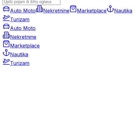
Auto Moto
Nekretnine
Marketplace
Nautika
Turizam
Auto Moto
Nekretnine
Marketplace
Nautika
Turizam
Auto Moto
Rabljeni automobili
Novi automobili
Motocikli / motori
Gospodarska vozila
Rezervni dijelovi i oprema
Kamperi i kamp prikolice