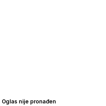
Nautička oprema
Brodski motori
Turizam
Apartmani
Sobe
Kuće za odmor
Aranžmani
Oglas nije pronađen