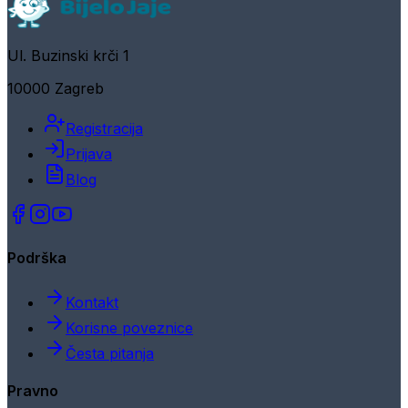
Ul. Buzinski krči 1
10000 Zagreb
Registracija
Prijava
Blog
Podrška
Kontakt
Korisne poveznice
Česta pitanja
Pravno