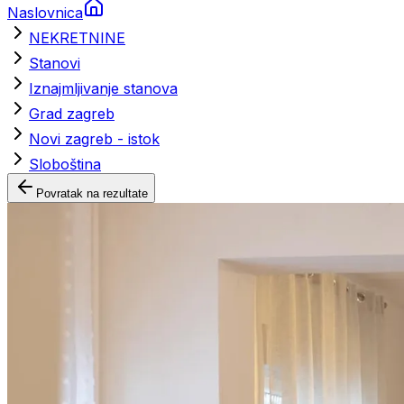
Naslovnica
NEKRETNINE
Stanovi
Iznajmljivanje stanova
Grad zagreb
Novi zagreb - istok
Sloboština
Povratak na rezultate