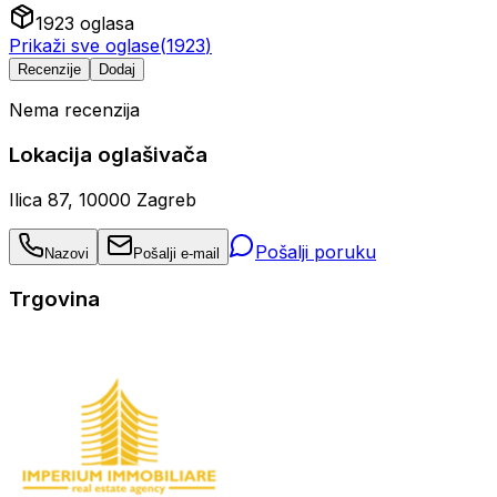
1923
oglasa
Prikaži sve oglase
(
1923
)
Recenzije
Dodaj
Nema recenzija
Lokacija oglašivača
Ilica 87, 10000 Zagreb
Pošalji poruku
Nazovi
Pošalji e-mail
Trgovina