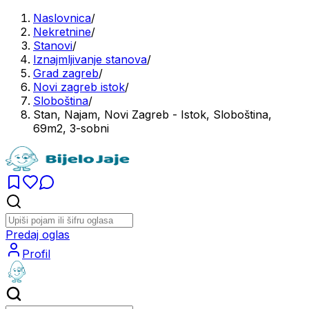
Naslovnica
/
Nekretnine
/
Stanovi
/
Iznajmljivanje stanova
/
Grad zagreb
/
Novi zagreb istok
/
Sloboština
/
Stan, Najam, Novi Zagreb - Istok, Sloboština,
69m2, 3-sobni
Predaj oglas
Profil