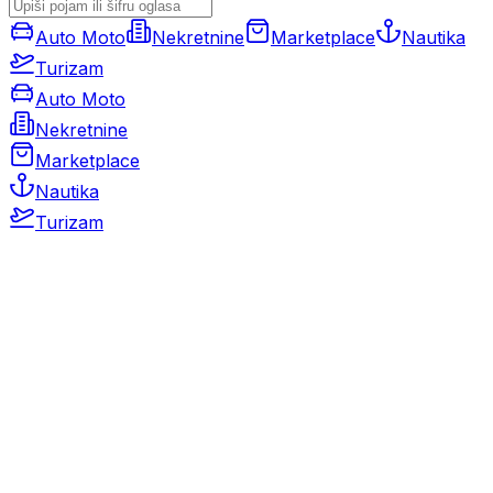
Auto Moto
Nekretnine
Marketplace
Nautika
Turizam
Auto Moto
Nekretnine
Marketplace
Nautika
Turizam
Auto Moto
Rabljeni automobili
Novi automobili
Motocikli / motori
Gospodarska vozila
Rezervni dijelovi i oprema
Kamperi i kamp prikolice