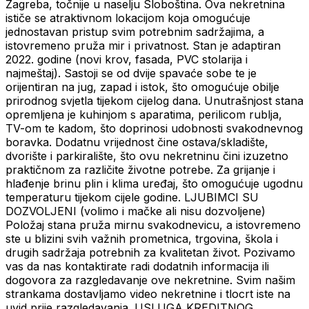
Zagreba, točnije u naselju Sloboština. Ova nekretnina
ističe se atraktivnom lokacijom koja omogućuje
jednostavan pristup svim potrebnim sadržajima, a
istovremeno pruža mir i privatnost. Stan je adaptiran
2022. godine (novi krov, fasada, PVC stolarija i
najmeštaj). Sastoji se od dvije spavaće sobe te je
orijentiran na jug, zapad i istok, što omogućuje obilje
prirodnog svjetla tijekom cijelog dana. Unutrašnjost stana
opremljena je kuhinjom s aparatima, perilicom rublja,
TV-om te kadom, što doprinosi udobnosti svakodnevnog
boravka. Dodatnu vrijednost čine ostava/skladište,
dvorište i parkiralište, što ovu nekretninu čini izuzetno
praktičnom za različite životne potrebe. Za grijanje i
hlađenje brinu plin i klima uređaj, što omogućuje ugodnu
temperaturu tijekom cijele godine. LJUBIMCI SU
DOZVOLJENI (volimo i mačke ali nisu dozvoljene)
Položaj stana pruža mirnu svakodnevicu, a istovremeno
ste u blizini svih važnih prometnica, trgovina, škola i
drugih sadržaja potrebnih za kvalitetan život. Pozivamo
vas da nas kontaktirate radi dodatnih informacija ili
dogovora za razgledavanje ove nekretnine. Svim našim
strankama dostavljamo video nekretnine i tlocrt iste na
uvid prije razgledavanja. USLUGA KREDITNOG