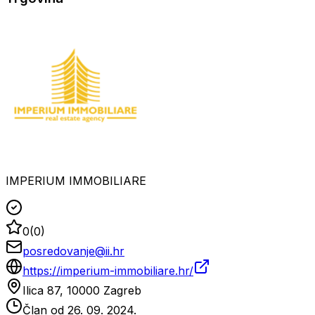
IMPERIUM IMMOBILIARE
0
(
0
)
posredovanje@ii.hr
https://imperium-immobiliare.hr/
Ilica 87, 10000 Zagreb
Član od
26. 09. 2024.