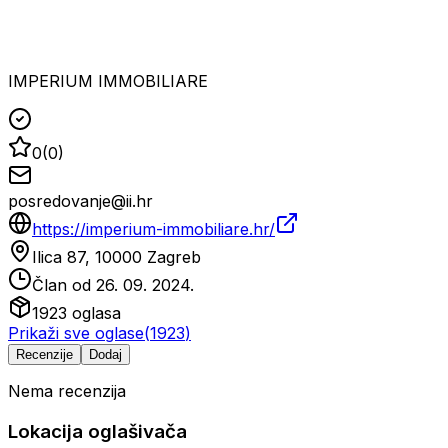
IMPERIUM IMMOBILIARE
0
(
0
)
posredovanje@ii.hr
https://imperium-immobiliare.hr/
Ilica 87, 10000 Zagreb
Član od
26. 09. 2024.
1923
oglasa
Prikaži sve oglase
(
1923
)
Recenzije
Dodaj
Nema recenzija
Lokacija oglašivača