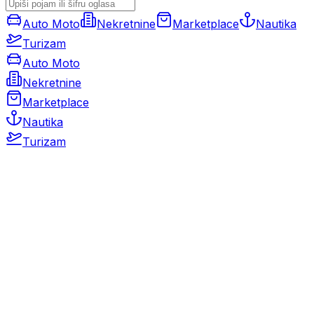
Auto Moto
Nekretnine
Marketplace
Nautika
Turizam
Auto Moto
Nekretnine
Marketplace
Nautika
Turizam
Auto Moto
Rabljeni automobili
Novi automobili
Motocikli / motori
Gospodarska vozila
Rezervni dijelovi i oprema
Kamperi i kamp prikolice