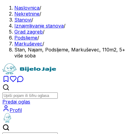
Naslovnica
/
Nekretnine
/
Stanovi
/
Iznajmljivanje stanova
/
Grad zagreb
/
Podsljeme
/
Markuševec
/
Stan, Najam, Podsljeme, Markuševec, 110m2, 5+
više soba
Predaj oglas
Profil