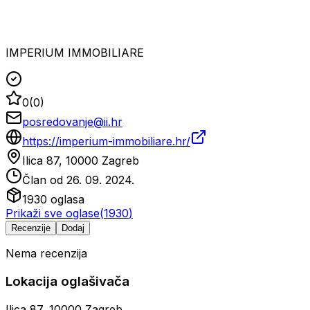
IMPERIUM IMMOBILIARE
0
(
0
)
posredovanje@ii.hr
https://imperium-immobiliare.hr/
Ilica 87, 10000 Zagreb
Član od
26. 09. 2024.
1930
oglasa
Prikaži sve oglase
(
1930
)
Recenzije
Dodaj
Nema recenzija
Lokacija oglašivača
Ilica 87, 10000 Zagreb