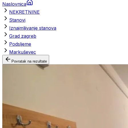
Naslovnica
NEKRETNINE
Stanovi
Iznajmljivanje stanova
Grad zagreb
Podsljeme
Markuševec
Povratak na rezultate