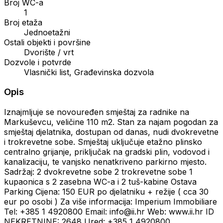
Broj WC-a
1
Broj etaža
Jednoetažni
Ostali objekti i površine
Dvorište / vrt
Dozvole i potvrde
Vlasnički list, Građevinska dozvola
Opis
Iznajmljuje se novouređen smještaj za radnike na
Markuševcu, veličine 110 m2. Stan za najam pogodan za
smještaj djelatnika, dostupan od danas, nudi dvokrevetne
i trokrevetne sobe. Smještaj uključuje etažno plinsko
centralno grijanje, priključak na gradski plin, vodovod i
kanalizaciju, te vanjsko nenatkriveno parkirno mjesto.
Sadržaj: 2 dvokrevetne sobe 2 trokrevetne sobe 1
kupaonica s 2 zasebna WC-a i 2 tuš-kabine Ostava
Parking Cijena: 150 EUR po djelatniku + režije ( cca 30
eur po osobi ) Za više informacija: Imperium Immobiliare
Tel: +385 1 4920800 Email: info@ii.hr Web: www.ii.hr ID
NEKRETNINE: 2648 Ured: +385 1 4920800