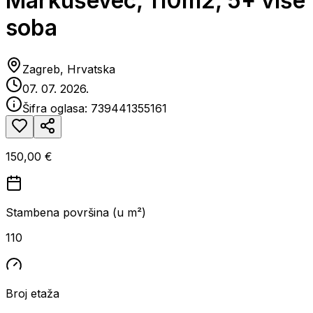
Markuševec, 110m2, 5+ više
soba
Zagreb, Hrvatska
07. 07. 2026.
Šifra oglasa:
739441355161
150,00 €
Stambena površina (u m²)
110
Broj etaža