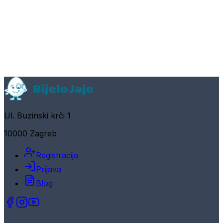
Ul. Buzinski krči 1
10000 Zagreb
Registracija
Prijava
Blog