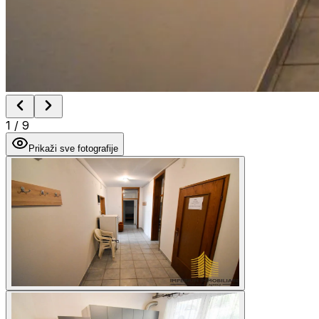
1
/
9
Prikaži sve fotografije