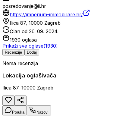
posredovanje@ii.hr
https://imperium-immobiliare.hr/
Ilica 87, 10000 Zagreb
Član od
26. 09. 2024.
1930
oglasa
Prikaži sve oglase
(
1930
)
Recenzije
Dodaj
Nema recenzija
Lokacija oglašivača
Ilica 87, 10000 Zagreb
Poruka
Nazovi