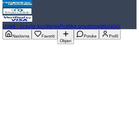
Uvjeti i pravila korištenja
Politika privatnosti
Kolačići
Naslovna
Favoriti
Poruke
Profil
Objavi