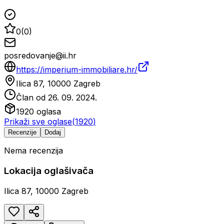
0
(
0
)
posredovanje@ii.hr
https://imperium-immobiliare.hr/
Ilica 87, 10000 Zagreb
Član od
26. 09. 2024.
1920
oglasa
Prikaži sve oglase
(
1920
)
Recenzije
Dodaj
Nema recenzija
Lokacija oglašivača
Ilica 87, 10000 Zagreb