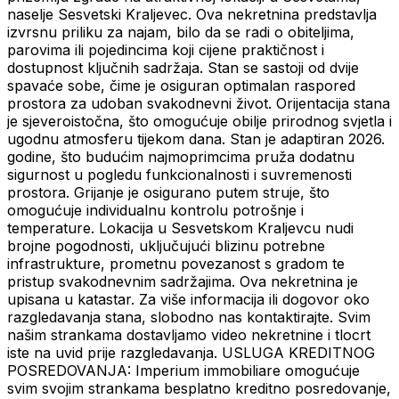
naselje Sesvetski Kraljevec. Ova nekretnina predstavlja
izvrsnu priliku za najam, bilo da se radi o obiteljima,
parovima ili pojedincima koji cijene praktičnost i
dostupnost ključnih sadržaja. Stan se sastoji od dvije
spavaće sobe, čime je osiguran optimalan raspored
prostora za udoban svakodnevni život. Orijentacija stana
je sjeveroistočna, što omogućuje obilje prirodnog svjetla i
ugodnu atmosferu tijekom dana. Stan je adaptiran 2026.
godine, što budućim najmoprimcima pruža dodatnu
sigurnost u pogledu funkcionalnosti i suvremenosti
prostora. Grijanje je osigurano putem struje, što
omogućuje individualnu kontrolu potrošnje i
temperature. Lokacija u Sesvetskom Kraljevcu nudi
brojne pogodnosti, uključujući blizinu potrebne
infrastrukture, prometnu povezanost s gradom te
pristup svakodnevnim sadržajima. Ova nekretnina je
upisana u katastar. Za više informacija ili dogovor oko
razgledavanja stana, slobodno nas kontaktirajte. Svim
našim strankama dostavljamo video nekretnine i tlocrt
iste na uvid prije razgledavanja. USLUGA KREDITNOG
POSREDOVANJA: Imperium immobiliare omogućuje
svim svojim strankama besplatno kreditno posredovanje,