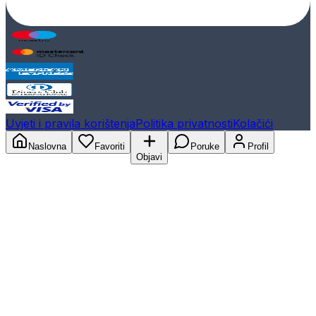
Uvjeti i pravila korištenja
Politika privatnosti
Kolačići
Naslovna
Favoriti
Poruke
Profil
Objavi