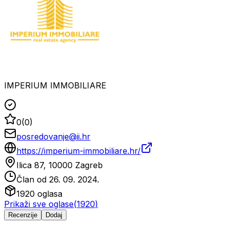
IMPERIUM IMMOBILIARE
0
(
0
)
posredovanje@ii.hr
https://imperium-immobiliare.hr/
Ilica 87, 10000 Zagreb
Član od
26. 09. 2024.
1920
oglasa
Prikaži sve oglase
(
1920
)
Recenzije
Dodaj