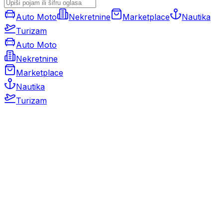
Auto Moto
Nekretnine
Marketplace
Nautika
Turizam
Auto Moto
Nekretnine
Marketplace
Nautika
Turizam
Auto Moto
Rabljeni automobili
Novi automobili
Motocikli / motori
Gospodarska vozila
Rezervni dijelovi i oprema
Kamperi i kamp prikolice