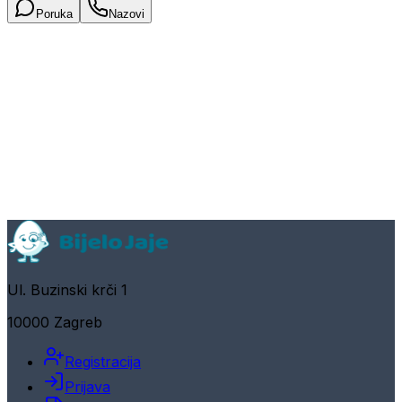
Poruka
Nazovi
Ul. Buzinski krči 1
10000 Zagreb
Registracija
Prijava