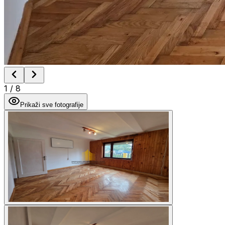
1
/
8
Prikaži sve fotografije