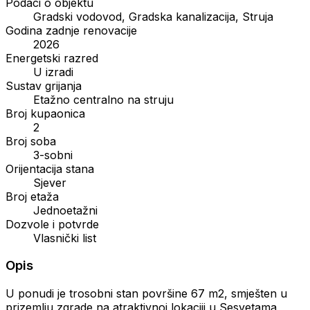
Podaci o objektu
Gradski vodovod, Gradska kanalizacija, Struja
Godina zadnje renovacije
2026
Energetski razred
U izradi
Sustav grijanja
Etažno centralno na struju
Broj kupaonica
2
Broj soba
3-sobni
Orijentacija stana
Sjever
Broj etaža
Jednoetažni
Dozvole i potvrde
Vlasnički list
Opis
U ponudi je trosobni stan površine 67 m2, smješten u
prizemlju zgrade na atraktivnoj lokaciji u Sesvetama,