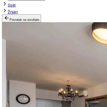
Split
Žnjan
Povratak na rezultate