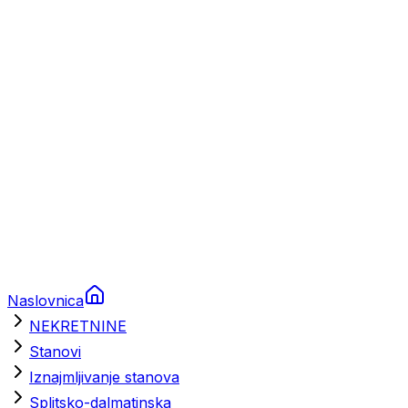
Prikolice za plovila
Brodski rezervni dijelovi
Nautička oprema
Brodski motori
Turizam
Apartmani
Sobe
Kuće za odmor
Aranžmani
Naslovnica
NEKRETNINE
Stanovi
Iznajmljivanje stanova
Splitsko-dalmatinska