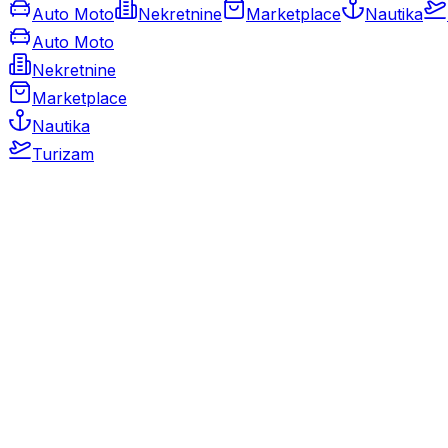
Auto Moto
Nekretnine
Marketplace
Nautika
Auto Moto
Nekretnine
Marketplace
Nautika
Turizam
Auto Moto
Rabljeni automobili
Novi automobili
Motocikli / motori
Gospodarska vozila
Rezervni dijelovi i oprema
Kamperi i kamp prikolice
Oldtimeri