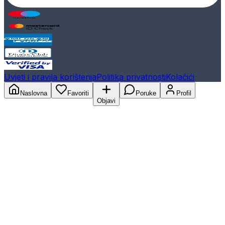
Uvjeti i pravila korištenja
Politika privatnosti
Kolačići
Naslovna
Favoriti
Poruke
Profil
Objavi