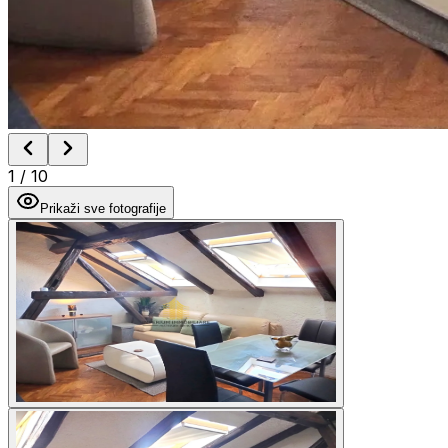
1
/
10
Prikaži sve fotografije