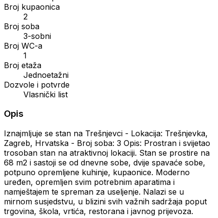
Broj kupaonica
2
Broj soba
3-sobni
Broj WC-a
1
Broj etaža
Jednoetažni
Dozvole i potvrde
Vlasnički list
Opis
Iznajmljuje se stan na Trešnjevci - Lokacija: Trešnjevka,
Zagreb, Hrvatska - Broj soba: 3 Opis: Prostran i svijetao
trosoban stan na atraktivnoj lokaciji. Stan se prostire na
68 m2 i sastoji se od dnevne sobe, dvije spavaće sobe,
potpuno opremljene kuhinje, kupaonice. Moderno
uređen, opremljen svim potrebnim aparatima i
namještajem te spreman za useljenje. Nalazi se u
mirnom susjedstvu, u blizini svih važnih sadržaja poput
trgovina, škola, vrtića, restorana i javnog prijevoza.