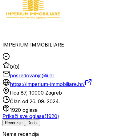
IMPERIUM IMMOBILIARE
0
(
0
)
posredovanje@ii.hr
https://imperium-immobiliare.hr/
Ilica 87, 10000 Zagreb
Član od
26. 09. 2024.
1920
oglasa
Prikaži sve oglase
(
1920
)
Recenzije
Dodaj
Nema recenzija