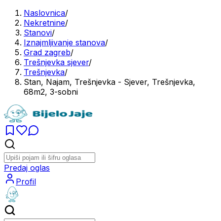
Naslovnica
/
Nekretnine
/
Stanovi
/
Iznajmljivanje stanova
/
Grad zagreb
/
Trešnjevka sjever
/
Trešnjevka
/
Stan, Najam, Trešnjevka - Sjever, Trešnjevka,
68m2, 3-sobni
Predaj oglas
Profil