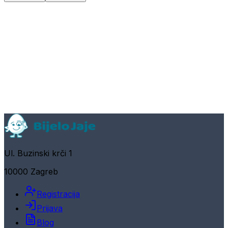
Ul. Buzinski krči 1
10000 Zagreb
Registracija
Prijava
Blog