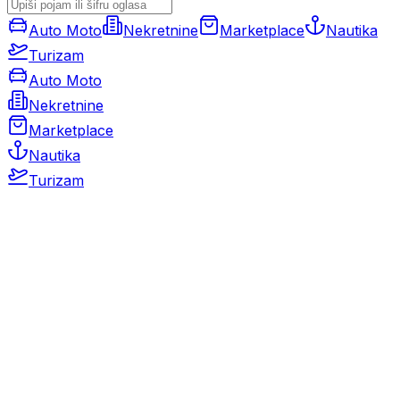
Auto Moto
Nekretnine
Marketplace
Nautika
Turizam
Auto Moto
Nekretnine
Marketplace
Nautika
Turizam
Auto Moto
Rabljeni automobili
Novi automobili
Motocikli / motori
Gospodarska vozila
Rezervni dijelovi i oprema
Kamperi i kamp prikolice