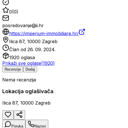
0
(
0
)
posredovanje@ii.hr
https://imperium-immobiliare.hr/
Ilica 87, 10000 Zagreb
Član od
26. 09. 2024.
1920
oglasa
Prikaži sve oglase
(
1920
)
Recenzije
Dodaj
Nema recenzija
Lokacija oglašivača
Ilica 87, 10000 Zagreb
Poruka
Nazovi