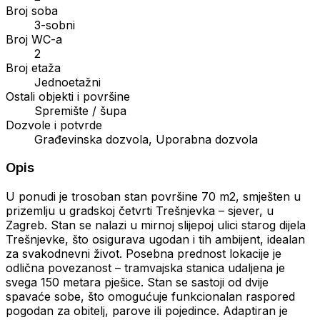
Broj soba
3-sobni
Broj WC-a
2
Broj etaža
Jednoetažni
Ostali objekti i površine
Spremište / šupa
Dozvole i potvrde
Građevinska dozvola, Uporabna dozvola
Opis
U ponudi je trosoban stan površine 70 m2, smješten u
prizemlju u gradskoj četvrti Trešnjevka – sjever, u
Zagreb. Stan se nalazi u mirnoj slijepoj ulici starog dijela
Trešnjevke, što osigurava ugodan i tih ambijent, idealan
za svakodnevni život. Posebna prednost lokacije je
odlična povezanost – tramvajska stanica udaljena je
svega 150 metara pješice. Stan se sastoji od dvije
spavaće sobe, što omogućuje funkcionalan raspored
pogodan za obitelj, parove ili pojedince. Adaptiran je