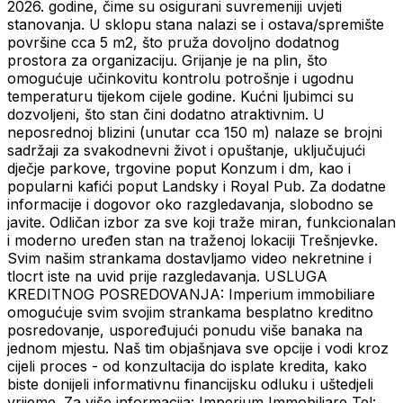
2026. godine, čime su osigurani suvremeniji uvjeti
stanovanja. U sklopu stana nalazi se i ostava/spremište
površine cca 5 m2, što pruža dovoljno dodatnog
prostora za organizaciju. Grijanje je na plin, što
omogućuje učinkovitu kontrolu potrošnje i ugodnu
temperaturu tijekom cijele godine. Kućni ljubimci su
dozvoljeni, što stan čini dodatno atraktivnim. U
neposrednoj blizini (unutar cca 150 m) nalaze se brojni
sadržaji za svakodnevni život i opuštanje, uključujući
dječje parkove, trgovine poput Konzum i dm, kao i
popularni kafići poput Landsky i Royal Pub. Za dodatne
informacije i dogovor oko razgledavanja, slobodno se
javite. Odličan izbor za sve koji traže miran, funkcionalan
i moderno uređen stan na traženoj lokaciji Trešnjevke.
Svim našim strankama dostavljamo video nekretnine i
tlocrt iste na uvid prije razgledavanja. USLUGA
KREDITNOG POSREDOVANJA: Imperium immobiliare
omogućuje svim svojim strankama besplatno kreditno
posredovanje, uspoređujući ponudu više banaka na
jednom mjestu. Naš tim objašnjava sve opcije i vodi kroz
cijeli proces - od konzultacija do isplate kredita, kako
biste donijeli informativnu financijsku odluku i uštedjeli
vrijeme. Za više informacija: Imperium Immobiliare Tel: