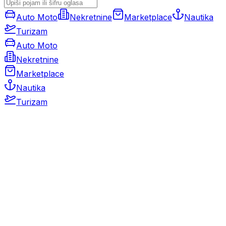
Auto Moto
Nekretnine
Marketplace
Nautika
Turizam
Auto Moto
Nekretnine
Marketplace
Nautika
Turizam
Auto Moto
Rabljeni automobili
Novi automobili
Motocikli / motori
Gospodarska vozila
Rezervni dijelovi i oprema
Kamperi i kamp prikolice