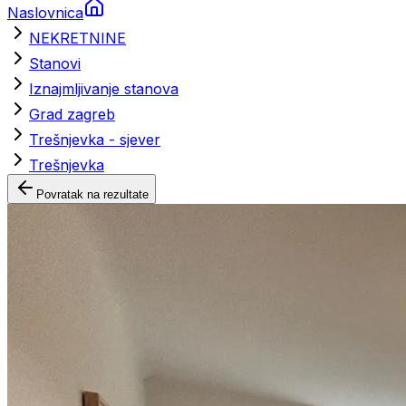
Naslovnica
NEKRETNINE
Stanovi
Iznajmljivanje stanova
Grad zagreb
Trešnjevka - sjever
Trešnjevka
Povratak na rezultate