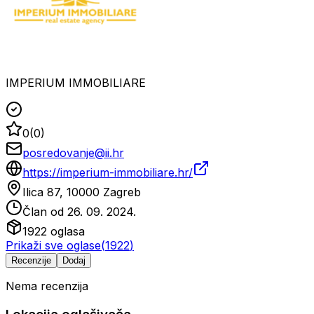
IMPERIUM IMMOBILIARE
0
(
0
)
posredovanje@ii.hr
https://imperium-immobiliare.hr/
Ilica 87, 10000 Zagreb
Član od
26. 09. 2024.
1922
oglasa
Prikaži sve oglase
(
1922
)
Recenzije
Dodaj
Nema recenzija