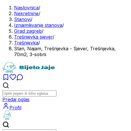
Naslovnica
/
Nekretnine
/
Stanovi
/
Iznajmljivanje stanova
/
Grad zagreb
/
Trešnjevka sjever
/
Trešnjevka
/
Stan, Najam, Trešnjevka - Sjever, Trešnjevka,
70m2, 3-sobni
Predaj oglas
Profil