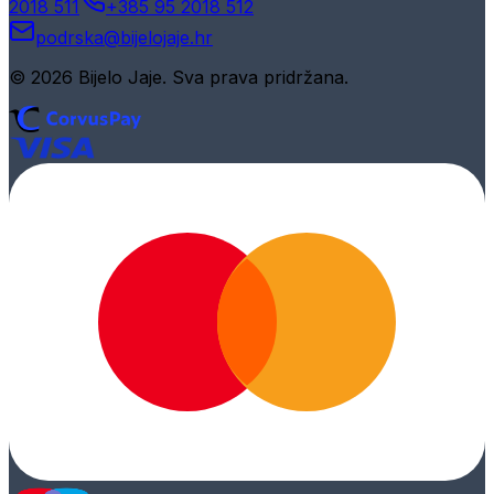
2018 511
+385 95 2018 512
podrska@bijelojaje.hr
© 2026 Bijelo Jaje. Sva prava pridržana.