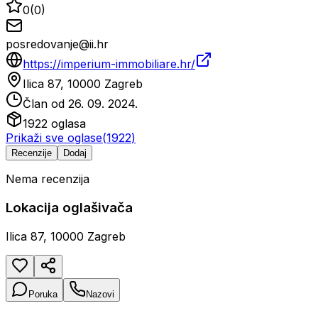
0
(
0
)
posredovanje@ii.hr
https://imperium-immobiliare.hr/
Ilica 87, 10000 Zagreb
Član od
26. 09. 2024.
1922
oglasa
Prikaži sve oglase
(
1922
)
Recenzije
Dodaj
Nema recenzija
Lokacija oglašivača
Ilica 87, 10000 Zagreb
Poruka
Nazovi