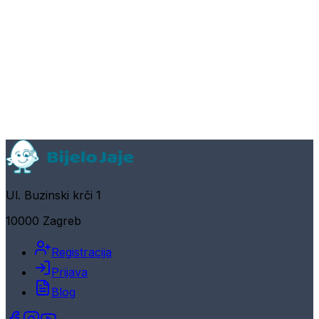
Ul. Buzinski krči 1
10000 Zagreb
Registracija
Prijava
Blog