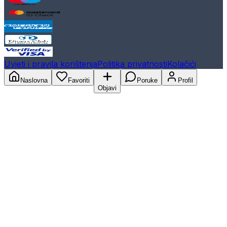
Uvjeti i pravila korištenja
Politika privatnosti
Kolačići
Naslovna
Favoriti
Poruke
Profil
Objavi