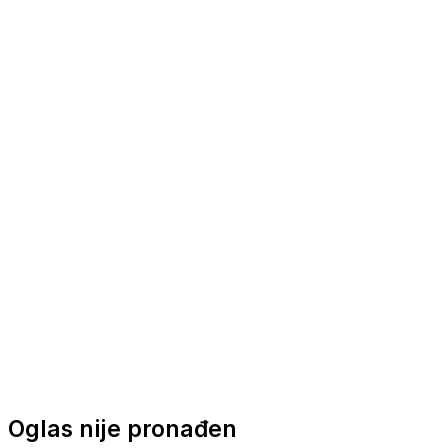
Nautička oprema
Brodski motori
Turizam
Apartmani
Sobe
Kuće za odmor
Aranžmani
Oglas nije pronađen