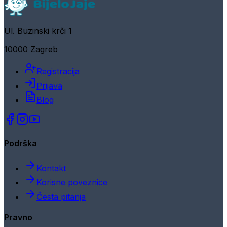
Ul. Buzinski krči 1
10000 Zagreb
Registracija
Prijava
Blog
Podrška
Kontakt
Korisne poveznice
Česta pitanja
Pravno