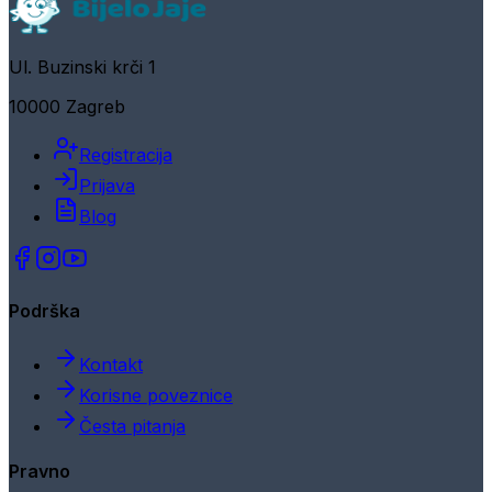
Ul. Buzinski krči 1
10000 Zagreb
Registracija
Prijava
Blog
Podrška
Kontakt
Korisne poveznice
Česta pitanja
Pravno