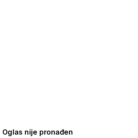
Nautička oprema
Brodski motori
Turizam
Apartmani
Sobe
Kuće za odmor
Aranžmani
Oglas nije pronađen