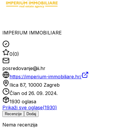
IMPERIUM IMMOBILIARE
0
(
0
)
posredovanje@ii.hr
https://imperium-immobiliare.hr/
Ilica 87, 10000 Zagreb
Član od
26. 09. 2024.
1930
oglasa
Prikaži sve oglase
(
1930
)
Recenzije
Dodaj
Nema recenzija