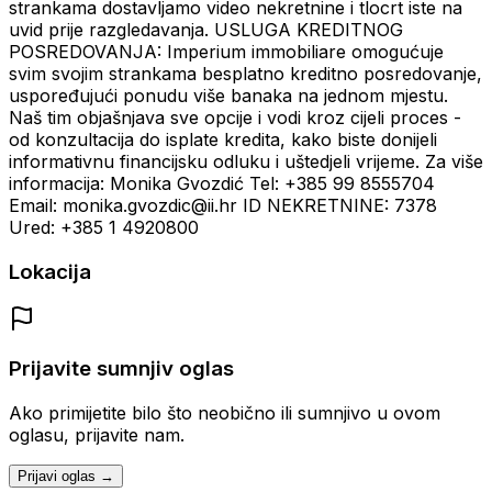
strankama dostavljamo video nekretnine i tlocrt iste na
uvid prije razgledavanja. USLUGA KREDITNOG
POSREDOVANJA: Imperium immobiliare omogućuje
svim svojim strankama besplatno kreditno posredovanje,
uspoređujući ponudu više banaka na jednom mjestu.
Naš tim objašnjava sve opcije i vodi kroz cijeli proces -
od konzultacija do isplate kredita, kako biste donijeli
informativnu financijsku odluku i uštedjeli vrijeme. Za više
informacija: Monika Gvozdić Tel: +385 99 8555704
Email: monika.gvozdic@ii.hr ID NEKRETNINE: 7378
Ured: +385 1 4920800
Lokacija
Prijavite sumnjiv oglas
Ako primijetite bilo što neobično ili sumnjivo u ovom
oglasu, prijavite nam.
Prijavi oglas →