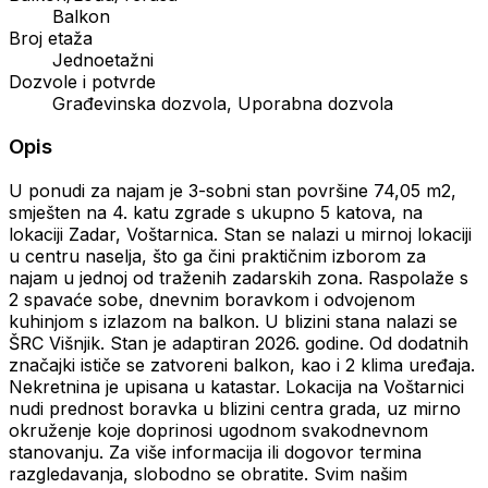
Balkon
Broj etaža
Jednoetažni
Dozvole i potvrde
Građevinska dozvola, Uporabna dozvola
Opis
U ponudi za najam je 3-sobni stan površine 74,05 m2,
smješten na 4. katu zgrade s ukupno 5 katova, na
lokaciji Zadar, Voštarnica. Stan se nalazi u mirnoj lokaciji
u centru naselja, što ga čini praktičnim izborom za
najam u jednoj od traženih zadarskih zona. Raspolaže s
2 spavaće sobe, dnevnim boravkom i odvojenom
kuhinjom s izlazom na balkon. U blizini stana nalazi se
ŠRC Višnjik. Stan je adaptiran 2026. godine. Od dodatnih
značajki ističe se zatvoreni balkon, kao i 2 klima uređaja.
Nekretnina je upisana u katastar. Lokacija na Voštarnici
nudi prednost boravka u blizini centra grada, uz mirno
okruženje koje doprinosi ugodnom svakodnevnom
stanovanju. Za više informacija ili dogovor termina
razgledavanja, slobodno se obratite. Svim našim