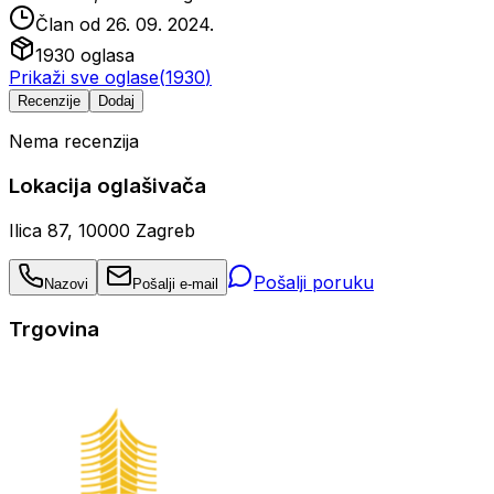
Član od
26. 09. 2024.
1930
oglasa
Prikaži sve oglase
(
1930
)
Recenzije
Dodaj
Nema recenzija
Lokacija oglašivača
Ilica 87, 10000 Zagreb
Pošalji poruku
Nazovi
Pošalji e-mail
Trgovina