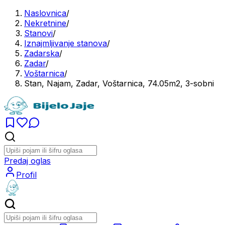
Naslovnica
/
Nekretnine
/
Stanovi
/
Iznajmljivanje stanova
/
Zadarska
/
Zadar
/
Voštarnica
/
Stan, Najam, Zadar, Voštarnica, 74.05m2, 3-sobni
Predaj oglas
Profil