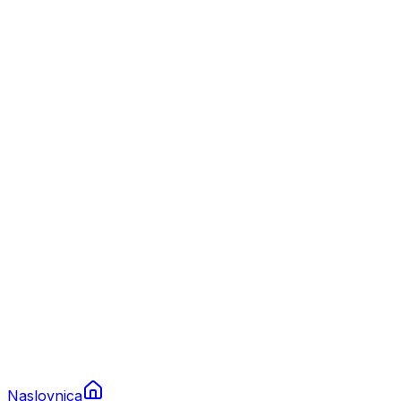
Nautika
Plovila
Charter
Prikolice za plovila
Brodski rezervni dijelovi
Nautička oprema
Brodski motori
Turizam
Apartmani
Sobe
Kuće za odmor
Aranžmani
Naslovnica