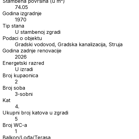
Stambena površina (u m²)
74.05
Godina izgradnje
1970
Tip stana
U stambenoj zgradi
Podaci o objektu
Gradski vodovod, Gradska kanalizacija, Struja
Godina zadnje renovacije
2026
Energetski razred
U izradi
Broj kupaonica
2
Broj soba
3-sobni
Kat
4.
Ukupni broj katova u zgradi
5
Broj WC-a
1
Balkon/Lođa/Terasa