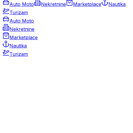
Auto Moto
Nekretnine
Marketplace
Nautika
Turizam
Auto Moto
Nekretnine
Marketplace
Nautika
Turizam
Auto Moto
Rabljeni automobili
Novi automobili
Motocikli / motori
Gospodarska vozila
Rezervni dijelovi i oprema
Kamperi i kamp prikolice