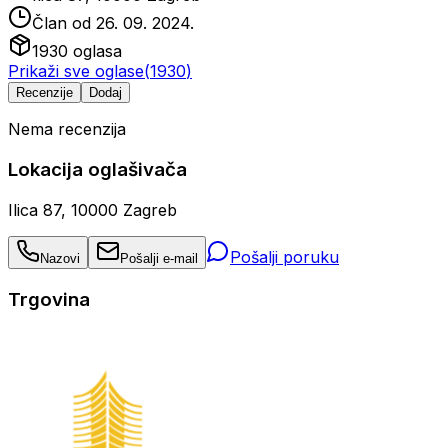
Član od
26. 09. 2024.
1930
oglasa
Prikaži sve oglase
(
1930
)
Recenzije
Dodaj
Nema recenzija
Lokacija oglašivača
Ilica 87, 10000 Zagreb
Pošalji poruku
Nazovi
Pošalji e-mail
Trgovina