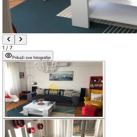
1
/
7
Prikaži sve fotografije