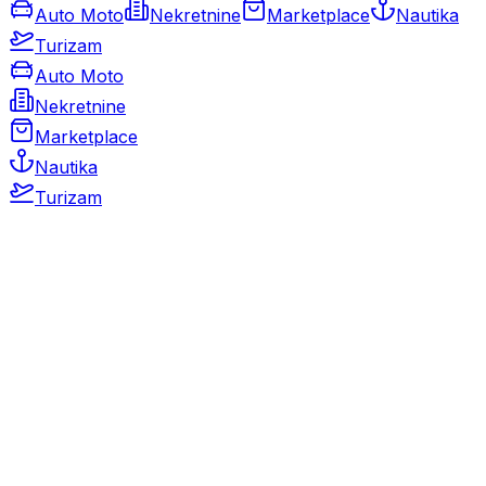
Auto Moto
Nekretnine
Marketplace
Nautika
Turizam
Auto Moto
Nekretnine
Marketplace
Nautika
Turizam
Auto Moto
Rabljeni automobili
Novi automobili
Motocikli / motori
Gospodarska vozila
Rezervni dijelovi i oprema
Kamperi i kamp prikolice