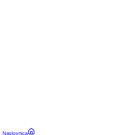
Nautika
Plovila
Charter
Prikolice za plovila
Brodski rezervni dijelovi
Nautička oprema
Brodski motori
Turizam
Apartmani
Sobe
Kuće za odmor
Aranžmani
Naslovnica