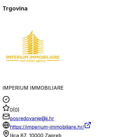
Trgovina
IMPERIUM IMMOBILIARE
0
(
0
)
posredovanje@ii.hr
https://imperium-immobiliare.hr/
Ilica 87, 10000 Zagreb