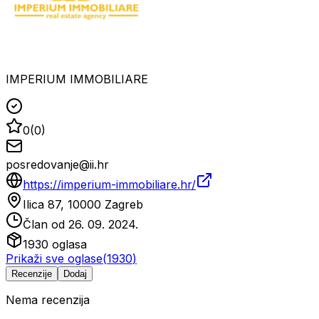
IMPERIUM IMMOBILIARE
0
(
0
)
posredovanje@ii.hr
https://imperium-immobiliare.hr/
Ilica 87, 10000 Zagreb
Član od
26. 09. 2024.
1930
oglasa
Prikaži sve oglase
(
1930
)
Recenzije
Dodaj
Nema recenzija