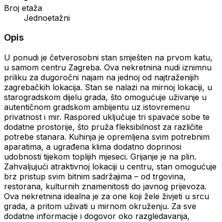
Broj etaža
Jednoetažni
Opis
U ponudi je četverosobni stan smješten na prvom katu,
u samom centru Zagreba. Ova nekretnina nudi iznimnu
priliku za dugoročni najam na jednoj od najtraženijih
zagrebačkih lokacija. Stan se nalazi na mirnoj lokaciji, u
starogradskom dijelu grada, što omogućuje uživanje u
autentičnom gradskom ambijentu uz istovremenu
privatnost i mir. Raspored uključuje tri spavaće sobe te
dodatne prostorije, što pruža fleksibilnost za različite
potrebe stanara. Kuhinja je opremljena svim potrebnim
aparatima, a ugrađena klima dodatno doprinosi
udobnosti tijekom toplijih mjeseci. Grijanje je na plin.
Zahvaljujući atraktivnoj lokaciji u centru, stan omogućuje
brz pristup svim bitnim sadržajima – od trgovina,
restorana, kulturnih znamenitosti do javnog prijevoza.
Ova nekretnina idealna je za one koji žele živjeti u srcu
grada, a pritom uživati u mirnom okruženju. Za sve
dodatne informacije i dogovor oko razgledavanja,