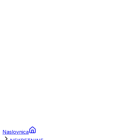
Nautika
Plovila
Charter
Prikolice za plovila
Brodski rezervni dijelovi
Nautička oprema
Brodski motori
Turizam
Apartmani
Sobe
Kuće za odmor
Aranžmani
Naslovnica