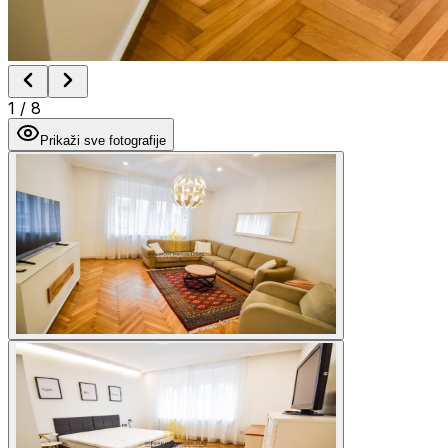
1
/
8
Prikaži sve fotografije