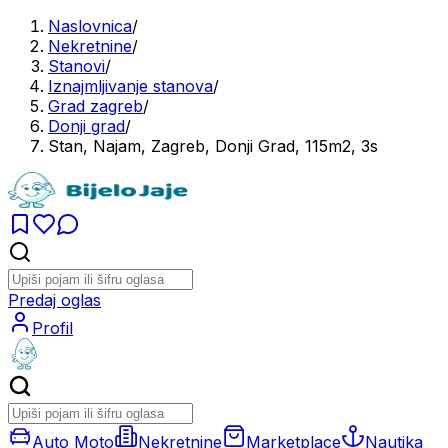
Naslovnica
/
Nekretnine
/
Stanovi
/
Iznajmljivanje stanova
/
Grad zagreb
/
Donji grad
/
Stan, Najam, Zagreb, Donji Grad, 115m2, 3s
Predaj oglas
Profil
Auto Moto
Nekretnine
Marketplace
Nautika