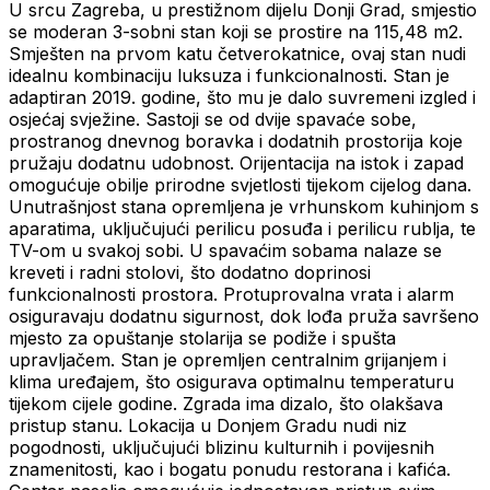
U srcu Zagreba, u prestižnom dijelu Donji Grad, smjestio
se moderan 3-sobni stan koji se prostire na 115,48 m2.
Smješten na prvom katu četverokatnice, ovaj stan nudi
idealnu kombinaciju luksuza i funkcionalnosti. Stan je
adaptiran 2019. godine, što mu je dalo suvremeni izgled i
osjećaj svježine. Sastoji se od dvije spavaće sobe,
prostranog dnevnog boravka i dodatnih prostorija koje
pružaju dodatnu udobnost. Orijentacija na istok i zapad
omogućuje obilje prirodne svjetlosti tijekom cijelog dana.
Unutrašnjost stana opremljena je vrhunskom kuhinjom s
aparatima, uključujući perilicu posuđa i perilicu rublja, te
TV-om u svakoj sobi. U spavaćim sobama nalaze se
kreveti i radni stolovi, što dodatno doprinosi
funkcionalnosti prostora. Protuprovalna vrata i alarm
osiguravaju dodatnu sigurnost, dok lođa pruža savršeno
mjesto za opuštanje stolarija se podiže i spušta
upravljačem. Stan je opremljen centralnim grijanjem i
klima uređajem, što osigurava optimalnu temperaturu
tijekom cijele godine. Zgrada ima dizalo, što olakšava
pristup stanu. Lokacija u Donjem Gradu nudi niz
pogodnosti, uključujući blizinu kulturnih i povijesnih
znamenitosti, kao i bogatu ponudu restorana i kafića.