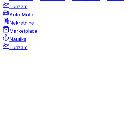
Turizam
Auto Moto
Nekretnine
Marketplace
Nautika
Turizam
Auto Moto
Rabljeni automobili
Novi automobili
Motocikli / motori
Gospodarska vozila
Rezervni dijelovi i oprema
Kamperi i kamp prikolice
Oldtimeri