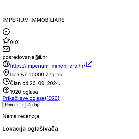
IMPERIUM IMMOBILIARE
0
(
0
)
posredovanje@ii.hr
https://imperium-immobiliare.hr/
Ilica 87, 10000 Zagreb
Član od
26. 09. 2024.
1920
oglasa
Prikaži sve oglase
(
1920
)
Recenzije
Dodaj
Nema recenzija
Lokacija oglašivača