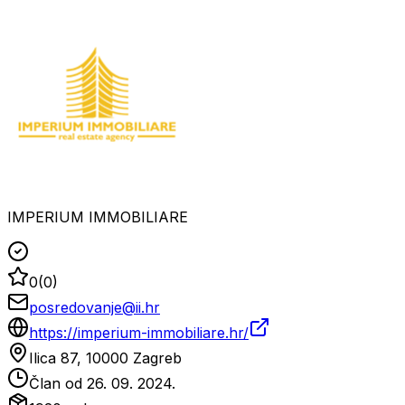
IMPERIUM IMMOBILIARE
0
(
0
)
posredovanje@ii.hr
https://imperium-immobiliare.hr/
Ilica 87, 10000 Zagreb
Član od
26. 09. 2024.