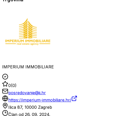
IMPERIUM IMMOBILIARE
0
(
0
)
posredovanje@ii.hr
https://imperium-immobiliare.hr/
Ilica 87, 10000 Zagreb
Član od
26. 09. 2024.