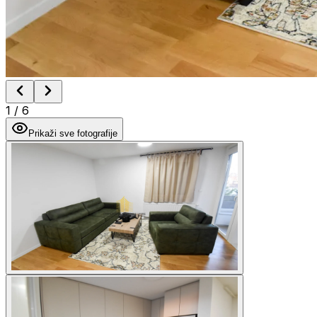
1
/
6
Prikaži sve fotografije