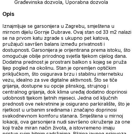
Građevinska dozvola, Uporabna dozvola
Opis
Iznajmljuje se garsonijera u Zagrebu, smještena u
mirnom dijelu Gornje Dubrave. Ovaj stan od 33 m2 nalazi
se na prvom katu zgrade s ukupno pet katova,
pružajući savršen balans između privatnosti i
dostupnosti. Garsonijera je orijentirana prema istoku, što
omogućuje obilje prirodnog svjetla tijekom cijelog dana.
Dodatna prednost je prostrani balkon s kojeg se pruža
lijep pogled na okolinu. Stan je opremljen optičkim
priključkom, što osigurava brzu i stabilnu internetsku
vezu, idealno za sve digitalne aktivnosti. Što se tiče
grijanja, dostupne su opcije plinskog, strujnog i
centralnog grijanja, dok klima uređaj dodatno doprinosi
udobnosti tijekom ljetnih mjeseci. Jedna od ključnih
prednosti ove nekretnine je osigurano parkiralište, što je
rijetkost u urbanim sredinama i značajno doprinosi
svakodnevnom komforu stanara. Smještena u mirnoj
lokaciji, ova garsonijera nudi savršeno okruženje za one
koji traže miran način života, a istovremeno imaju
pristup svim bitnim sadržajima. Blizina javnog prijevoza,