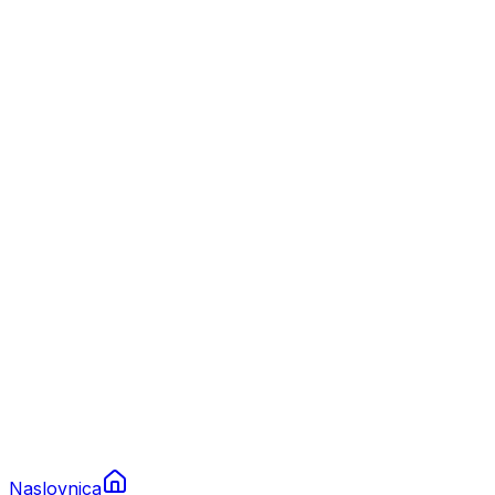
Nautika
Plovila
Charter
Prikolice za plovila
Brodski rezervni dijelovi
Nautička oprema
Brodski motori
Turizam
Apartmani
Sobe
Kuće za odmor
Aranžmani
Naslovnica