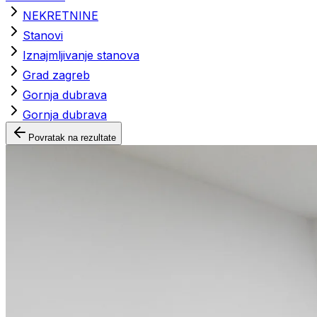
NEKRETNINE
Stanovi
Iznajmljivanje stanova
Grad zagreb
Gornja dubrava
Gornja dubrava
Povratak na rezultate