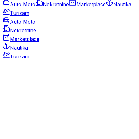
Auto Moto
Nekretnine
Marketplace
Nautika
Turizam
Auto Moto
Nekretnine
Marketplace
Nautika
Turizam
Auto Moto
Rabljeni automobili
Novi automobili
Motocikli / motori
Gospodarska vozila
Rezervni dijelovi i oprema
Kamperi i kamp prikolice