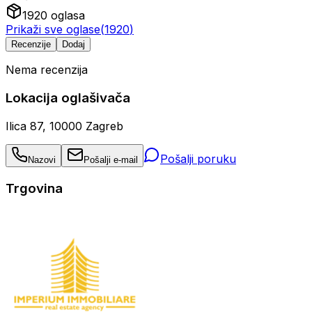
1920
oglasa
Prikaži sve oglase
(
1920
)
Recenzije
Dodaj
Nema recenzija
Lokacija oglašivača
Ilica 87, 10000 Zagreb
Pošalji poruku
Nazovi
Pošalji e-mail
Trgovina