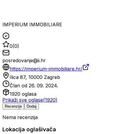
IMPERIUM IMMOBILIARE
0
(
0
)
posredovanje@ii.hr
https://imperium-immobiliare.hr/
Ilica 87, 10000 Zagreb
Član od
26. 09. 2024.
1920
oglasa
Prikaži sve oglase
(
1920
)
Recenzije
Dodaj
Nema recenzija
Lokacija oglašivača