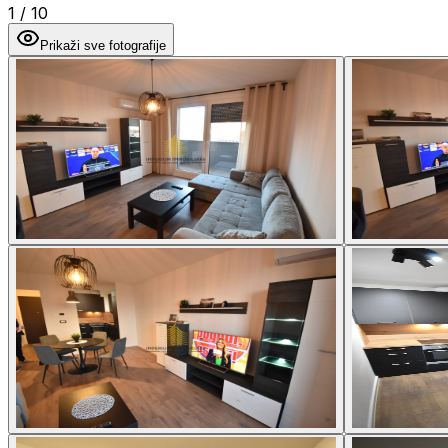
1
/
10
Prikaži sve fotografije