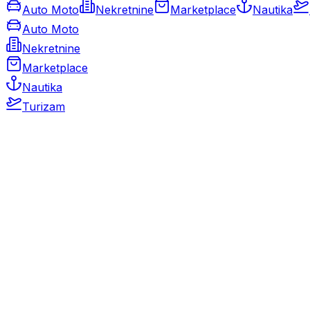
Auto Moto
Nekretnine
Marketplace
Nautika
Auto Moto
Nekretnine
Marketplace
Nautika
Turizam
Auto Moto
Rabljeni automobili
Novi automobili
Motocikli / motori
Gospodarska vozila
Rezervni dijelovi i oprema
Kamperi i kamp prikolice
Oldtimeri