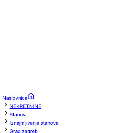
Prikolice za plovila
Brodski rezervni dijelovi
Nautička oprema
Brodski motori
Turizam
Apartmani
Sobe
Kuće za odmor
Aranžmani
Naslovnica
NEKRETNINE
Stanovi
Iznajmljivanje stanova
Grad zagreb