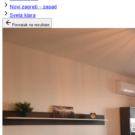
Novi zagreb - zapad
Sveta klara
Povratak na rezultate