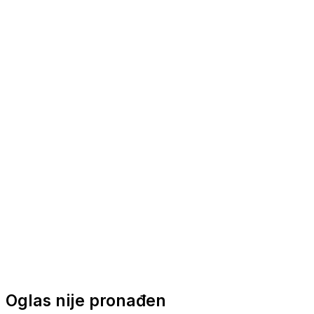
Nautička oprema
Brodski motori
Turizam
Apartmani
Sobe
Kuće za odmor
Aranžmani
Oglas nije pronađen