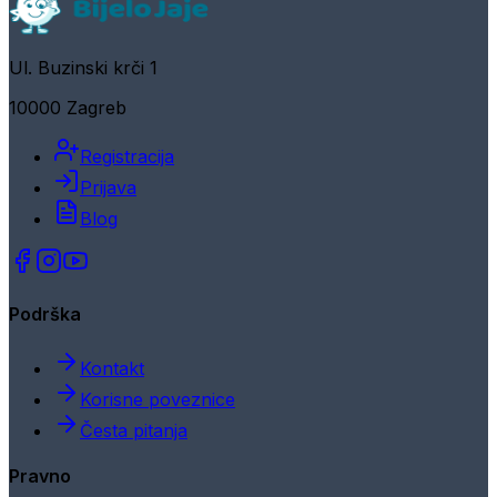
Ul. Buzinski krči 1
10000 Zagreb
Registracija
Prijava
Blog
Podrška
Kontakt
Korisne poveznice
Česta pitanja
Pravno