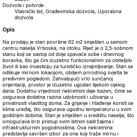
Dozvole i potvrde
Vlasnički list, Građevinska dozvola, Uporabna
dozvola
Opis
Na prodaju je stan površine 62 m2 smješten u samom
centru naselja Vrboska, na otoku. Riječ je o 2,5-sobnom
stanu koji se sastoji od dvije spavaće sobe i dnevnog
boravka, što ga čini izuzetno funkcionalnim za obiteljski
život ili kao investiciju za turističko iznajmljivanje. Stan se
odlikuje mirnom lokacijom, obiljem prirodnog svjetla te
predivnim pogledom. Zahvaljujući vrlo sunčanoj
orijentaciji, prostor je izuzetno ugodan tijekom cijelog
dana. Dodatnu vrijednost nekretnini daje bazen, čime se
osigurava dodatna razina udobnosti i uživanja u
privatnosti vlastitog doma. Za grijanje i hlađenje koristi se
klima uređaj, što osigurava ugodnu temperaturu u svim
godišnjim dobima. Stan je smješten u središtu naselja, što
omogućava brzi pristup svim bitnim sadržajima i
infrastrukturnim pogodnostima. Ova nekretnina
predstavlja savršen izbor za one koji traže mirnu i