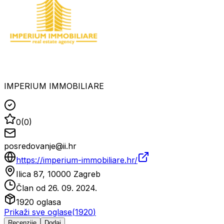
IMPERIUM IMMOBILIARE
0
(
0
)
posredovanje@ii.hr
https://imperium-immobiliare.hr/
Ilica 87, 10000 Zagreb
Član od
26. 09. 2024.
1920
oglasa
Prikaži sve oglase
(
1920
)
Recenzije
Dodaj