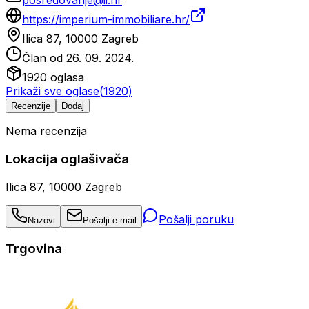
posredovanje@ii.hr
https://imperium-immobiliare.hr/
Ilica 87, 10000 Zagreb
Član od
26. 09. 2024.
1920
oglasa
Prikaži sve oglase
(
1920
)
Recenzije
Dodaj
Nema recenzija
Lokacija oglašivača
Ilica 87, 10000 Zagreb
Pošalji poruku
Nazovi
Pošalji e-mail
Trgovina