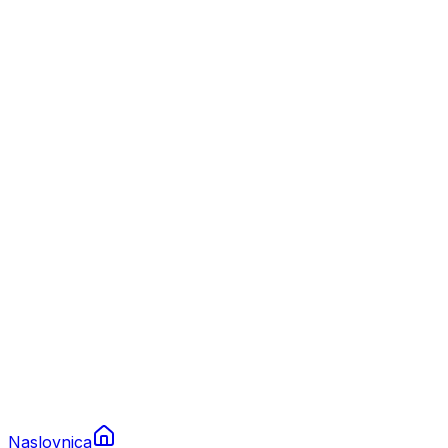
Nautika
Plovila
Charter
Prikolice za plovila
Brodski rezervni dijelovi
Nautička oprema
Brodski motori
Turizam
Apartmani
Sobe
Kuće za odmor
Aranžmani
Naslovnica