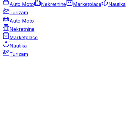
Auto Moto
Nekretnine
Marketplace
Nautika
Turizam
Auto Moto
Nekretnine
Marketplace
Nautika
Turizam
Auto Moto
Rabljeni automobili
Novi automobili
Motocikli / motori
Gospodarska vozila
Rezervni dijelovi i oprema
Kamperi i kamp prikolice