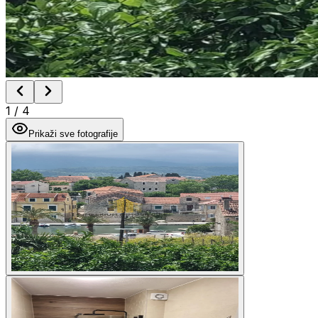
1
/
4
Prikaži sve fotografije