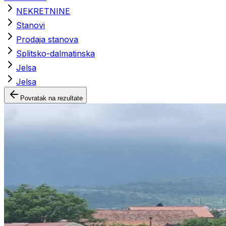
NEKRETNINE
Stanovi
Prodaja stanova
Splitsko-dalmatinska
Jelsa
Jelsa
Povratak na rezultate