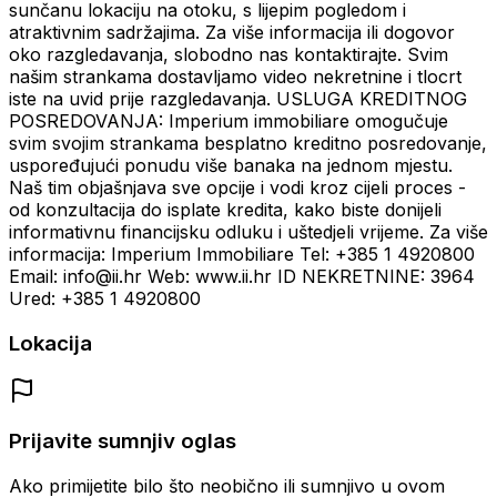
sunčanu lokaciju na otoku, s lijepim pogledom i
atraktivnim sadržajima. Za više informacija ili dogovor
oko razgledavanja, slobodno nas kontaktirajte. Svim
našim strankama dostavljamo video nekretnine i tlocrt
iste na uvid prije razgledavanja. USLUGA KREDITNOG
POSREDOVANJA: Imperium immobiliare omogučuje
svim svojim strankama besplatno kreditno posredovanje,
uspoređujući ponudu više banaka na jednom mjestu.
Naš tim objašnjava sve opcije i vodi kroz cijeli proces -
od konzultacija do isplate kredita, kako biste donijeli
informativnu financijsku odluku i uštedjeli vrijeme. Za više
informacija: Imperium Immobiliare Tel: +385 1 4920800
Email: info@ii.hr Web: www.ii.hr ID NEKRETNINE: 3964
Ured: +385 1 4920800
Lokacija
Prijavite sumnjiv oglas
Ako primijetite bilo što neobično ili sumnjivo u ovom