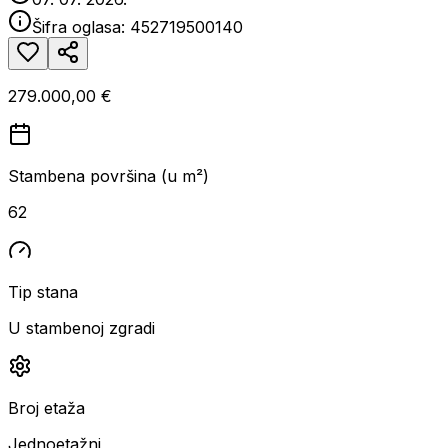
Šifra oglasa:
452719500140
279.000,00 €
Stambena površina (u m²)
62
Tip stana
U stambenoj zgradi
Broj etaža
Jednoetažni