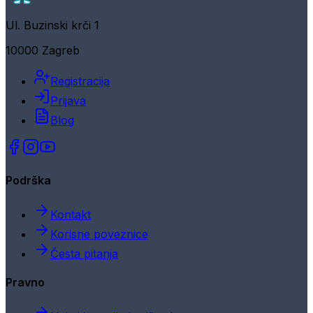
Ul. Buzinski krči 1
10000 Zagreb
Registracija
Prijava
Blog
Podrška
Kontakt
Korisne poveznice
Česta pitanja
Pravno