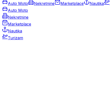
Auto Moto
Nekretnine
Marketplace
Nautika
Auto Moto
Nekretnine
Marketplace
Nautika
Turizam
Auto Moto
Rabljeni automobili
Novi automobili
Motocikli / motori
Gospodarska vozila
Rezervni dijelovi i oprema
Kamperi i kamp prikolice
Oldtimeri