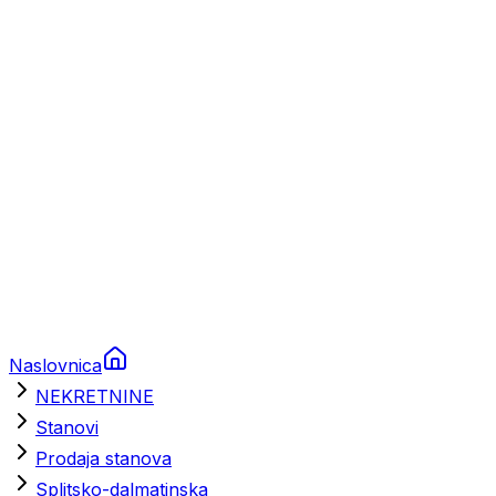
Prikolice za plovila
Brodski rezervni dijelovi
Nautička oprema
Brodski motori
Turizam
Apartmani
Sobe
Kuće za odmor
Aranžmani
Naslovnica
NEKRETNINE
Stanovi
Prodaja stanova
Splitsko-dalmatinska