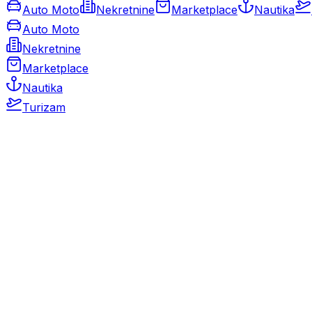
Auto Moto
Nekretnine
Marketplace
Nautika
Auto Moto
Nekretnine
Marketplace
Nautika
Turizam
Auto Moto
Rabljeni automobili
Novi automobili
Motocikli / motori
Gospodarska vozila
Rezervni dijelovi i oprema
Kamperi i kamp prikolice
Oldtimeri