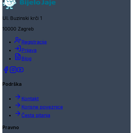
Ul. Buzinski krči 1
10000 Zagreb
Registracija
Prijava
Blog
Podrška
Kontakt
Korisne poveznice
Česta pitanja
Pravno