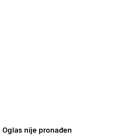
Nautička oprema
Brodski motori
Turizam
Apartmani
Sobe
Kuće za odmor
Aranžmani
Oglas nije pronađen