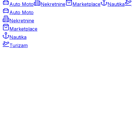
Auto Moto
Nekretnine
Marketplace
Nautika
Auto Moto
Nekretnine
Marketplace
Nautika
Turizam
Auto Moto
Rabljeni automobili
Novi automobili
Motocikli / motori
Gospodarska vozila
Rezervni dijelovi i oprema
Kamperi i kamp prikolice
Oldtimeri