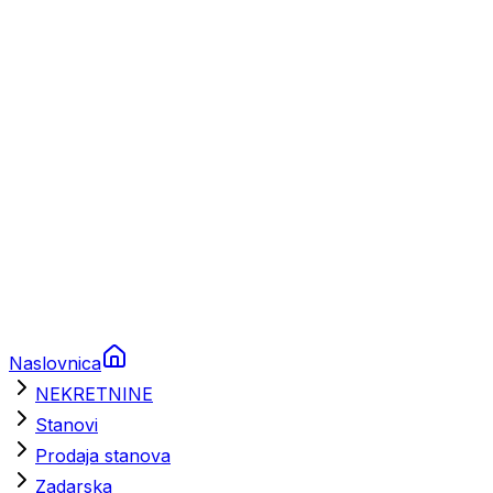
Prikolice za plovila
Brodski rezervni dijelovi
Nautička oprema
Brodski motori
Turizam
Apartmani
Sobe
Kuće za odmor
Aranžmani
Naslovnica
NEKRETNINE
Stanovi
Prodaja stanova
Zadarska