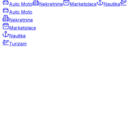
Auto Moto
Nekretnine
Marketplace
Nautika
Auto Moto
Nekretnine
Marketplace
Nautika
Turizam
Auto Moto
Rabljeni automobili
Novi automobili
Motocikli / motori
Gospodarska vozila
Rezervni dijelovi i oprema
Kamperi i kamp prikolice
Oldtimeri