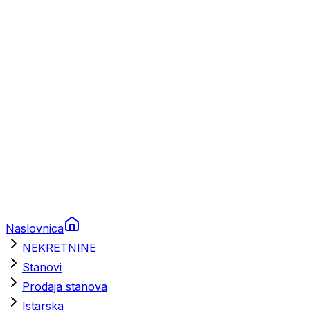
Prikolice za plovila
Brodski rezervni dijelovi
Nautička oprema
Brodski motori
Turizam
Apartmani
Sobe
Kuće za odmor
Aranžmani
Naslovnica
NEKRETNINE
Stanovi
Prodaja stanova
Istarska