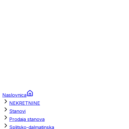
Prikolice za plovila
Brodski rezervni dijelovi
Nautička oprema
Brodski motori
Turizam
Apartmani
Sobe
Kuće za odmor
Aranžmani
Naslovnica
NEKRETNINE
Stanovi
Prodaja stanova
Splitsko-dalmatinska