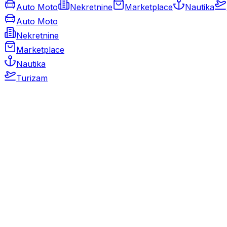
Auto Moto
Nekretnine
Marketplace
Nautika
Auto Moto
Nekretnine
Marketplace
Nautika
Turizam
Auto Moto
Rabljeni automobili
Novi automobili
Motocikli / motori
Gospodarska vozila
Rezervni dijelovi i oprema
Kamperi i kamp prikolice
Oldtimeri