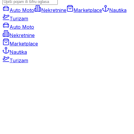
Auto Moto
Nekretnine
Marketplace
Nautika
Turizam
Auto Moto
Nekretnine
Marketplace
Nautika
Turizam
Auto Moto
Rabljeni automobili
Novi automobili
Motocikli / motori
Gospodarska vozila
Rezervni dijelovi i oprema
Kamperi i kamp prikolice