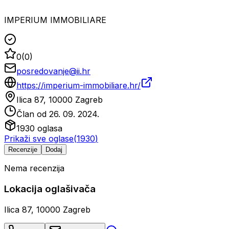
IMPERIUM IMMOBILIARE
0
(
0
)
posredovanje@ii.hr
https://imperium-immobiliare.hr/
Ilica 87, 10000 Zagreb
Član od
26. 09. 2024.
1930
oglasa
Prikaži sve oglase
(
1930
)
Recenzije
Dodaj
Nema recenzija
Lokacija oglašivača
Ilica 87, 10000 Zagreb