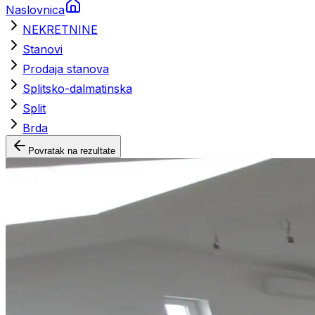
Naslovnica
NEKRETNINE
Stanovi
Prodaja stanova
Splitsko-dalmatinska
Split
Brda
Povratak na rezultate