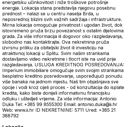
energetsku učinkovitost i niže troškove potrošnje
energije. Lokacija stana predstavlja njegovu posebnu
prednost – nalazi se u centru naselja Brda, u
neposrednoj blizini svih važnih sadržaja i infrastrukture.
Mirna lokacija omogućuje privatnost i ugodan život, dok
istovremeno pruža brzu povezanost s ostalim dijelovima
grada. Za više informacija ili dogovor oko razgledavanja,
slobodno nas kontaktirajte. Ova nekretnina pruža
izvrsnu priliku za obiteljski život ili investiciju na
atraktivnoj lokaciji u Splitu. Svim našim strankama
dostavljamo video nekretnine i tlocrt iste na uvid prije
razgledavanja. USLUGA KREDITNOG POSREDOVANJA:
Imperium immobiliare omogučuje svim svojim strankama
besplatno kreditno posredovanje, uspoređujući ponudu
više banaka na jednom mjestu. Naš tim objašnjava sve
opcije i vodi kroz cijeli proces - od konzultacija do isplate
kredita, kako biste donijeli informativnu financijsku
odluku i uštedjeli vrijeme. Za više informacija: Antonio
Duka Tel: +385 99 8555300 Email: antonio.duka@ii.hr
Web: www.ii.hr ID NEKRETNINE: 5711 Ured: +385 21
388792