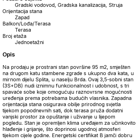
Gradski vodovod, Gradska kanalizacija, Struja
Orijentacija stana
Zapad
Balkon/Lođa/Terasa
Terasa
Broj etaža
Jednoetažni
Opis
Na prodaju je prostrani stan površine 95 m2, smješten
na drugom katu stambene zgrade s ukupno dva kata, u
mirnom dijelu Splita, u naselju Brda. Ovaj 3,5-sobni stan
(3S+DB) nudi iznimnu funkcionalnost i udobnost, s tri
spavaće sobe koje omogućuju raznovrsne mogućnosti
uređenja prema potrebama budućih vlasnika. Zapadna
orijentacija stana osigurava obilje prirodnog svjetla
tijekom popodnevnih sati, dok terasa pruža dodatni
vanjski prostor za opuštanje i uživanje u lijepom
pogledu. Stan je opremljen klima uređajem za učinkovito
hlađenje i grijanje, što doprinosi ugodnoj atmosferi
tijekom cijele godine. Energetski certifikat B jamči dobru