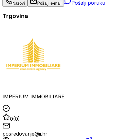
Pošalji poruku
Nazovi
Pošalji e-mail
Trgovina
IMPERIUM IMMOBILIARE
0
(
0
)
posredovanje@ii.hr