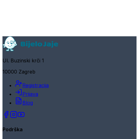
Ul. Buzinski krči 1
10000 Zagreb
Registracija
Prijava
Blog
Podrška