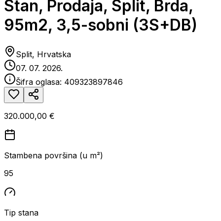
Stan, Prodaja, Split, Brda,
95m2, 3,5-sobni (3S+DB)
Split, Hrvatska
07. 07. 2026.
Šifra oglasa:
409323897846
320.000,00 €
Stambena površina (u m²)
95
Tip stana