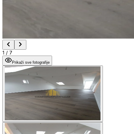
1
/
7
Prikaži sve fotografije