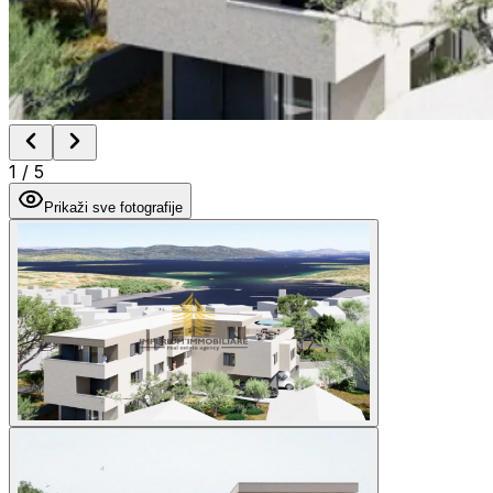
1
/
5
Prikaži sve fotografije