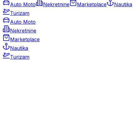
Auto Moto
Nekretnine
Marketplace
Nautika
Turizam
Auto Moto
Nekretnine
Marketplace
Nautika
Turizam
Auto Moto
Rabljeni automobili
Novi automobili
Motocikli / motori
Gospodarska vozila
Rezervni dijelovi i oprema
Kamperi i kamp prikolice