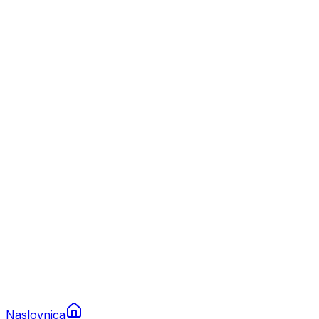
Nautika
Plovila
Charter
Prikolice za plovila
Brodski rezervni dijelovi
Nautička oprema
Brodski motori
Turizam
Apartmani
Sobe
Kuće za odmor
Aranžmani
Naslovnica