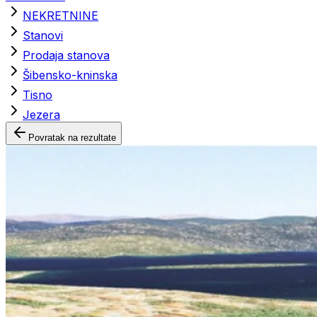
NEKRETNINE
Stanovi
Prodaja stanova
Šibensko-kninska
Tisno
Jezera
Povratak na rezultate