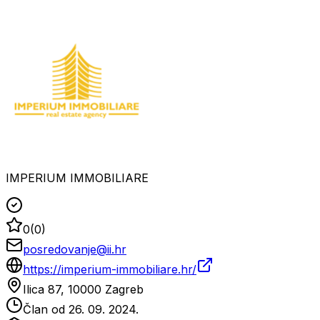
IMPERIUM IMMOBILIARE
0
(
0
)
posredovanje@ii.hr
https://imperium-immobiliare.hr/
Ilica 87, 10000 Zagreb
Član od
26. 09. 2024.