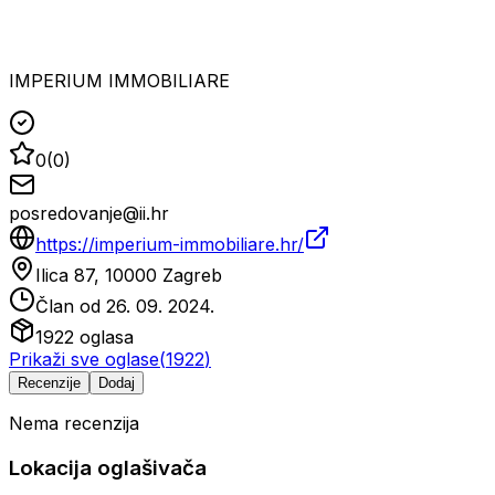
IMPERIUM IMMOBILIARE
0
(
0
)
posredovanje@ii.hr
https://imperium-immobiliare.hr/
Ilica 87, 10000 Zagreb
Član od
26. 09. 2024.
1922
oglasa
Prikaži sve oglase
(
1922
)
Recenzije
Dodaj
Nema recenzija
Lokacija oglašivača