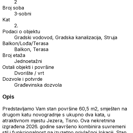
2
Broj soba
3-sobni
Kat
2.
Podaci o objektu
Gradski vodovod, Gradska kanalizacija, Struja
Balkon/Lođa/Terasa
Balkon, Terasa
Broj etaža
Jednoetažni
Ostali objekti i površine
Dvorište / vrt
Dozvole i potvrde
Građevinska dozvola
Opis
Predstavljamo Vam stan površine 60,5 m2, smješten na
drugom katu novogradnje s ukupno dva kata, u
atraktivnom mjestu Jezera, Tisno. Ova nekretnina
izgrađena 2026. godine savršeno kombinira suvremeni
stil i funkcionalnost na izuzetno privlačnoj lokaciji. Stan