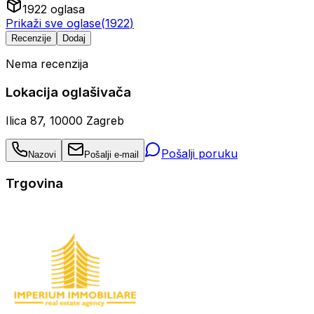
1922
oglasa
Prikaži sve oglase
(
1922
)
Recenzije
Dodaj
Nema recenzija
Lokacija oglašivača
Ilica 87, 10000 Zagreb
Pošalji poruku
Nazovi
Pošalji e-mail
Trgovina