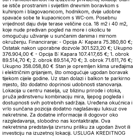
se ističe prostranim i svijetlim dnevnim boravkom s
kuhinjom i blagovaonicom, hodnikom, dvije udobne
spavaće sobe te kupaonicom s WC-om. Posebnu
vrijednost daju dvije terase veličine cca. 18 m2 i 40 m2,
koje nude predivan pogled na more i okolicu te
omogućuju uživanje u sunčanim danima i mirnom
okruženju. Financiranje: - Opcija A: Kapara 75.380,80 €;
Ostatak nakon uporabne dozvole 301.523,20 €; Ukupno
376.904,00 € - Opcija B: Kapara 107.417,65 €; 1. obrok
89.514,70 €; 2. obrok 89.514,70 €; 3. obrok 71.611,76 €;
Ukupno 358.058,80 € Stan je opremljen klima uređajima
i električnim grijanjem, što omogućuje ugodan boravak
tijekom cijele godine. Uz stan dolazi i balkon te parkirno
mjesto, što dodatno doprinosi udobnosti stanovanja.
Lokacija u centru naselja, uz blizinu prirode i otoka,
pruža jedinstvenu kombinaciju mira, lijepog pogleda i
dostupnosti svih potrebnih sadržaja. Uređena okućnica i
vrlo sunčana pozicija dodatno naglašavaju luksuz ove
nekretnine. Za dodatne informacije ili dogovor oko
razgledavanja, slobodno nas kontaktirajte. Ova
nekretnina predstavlja izvrsnu priliku za ugodan život ili
investiciju na izuzetnoj lokaciji. USLUGA KREDITNOG