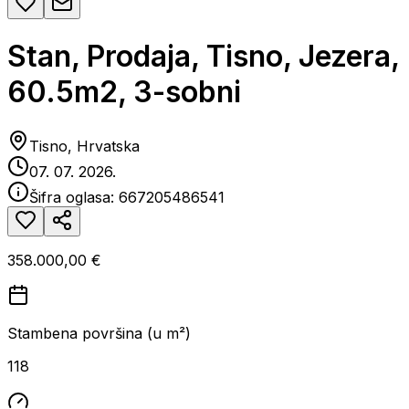
Stan, Prodaja, Tisno, Jezera,
60.5m2, 3-sobni
Tisno, Hrvatska
07. 07. 2026.
Šifra oglasa:
667205486541
358.000,00 €
Stambena površina (u m²)
118