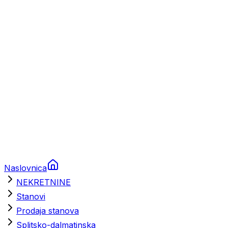
Prikolice za plovila
Brodski rezervni dijelovi
Nautička oprema
Brodski motori
Turizam
Apartmani
Sobe
Kuće za odmor
Aranžmani
Naslovnica
NEKRETNINE
Stanovi
Prodaja stanova
Splitsko-dalmatinska