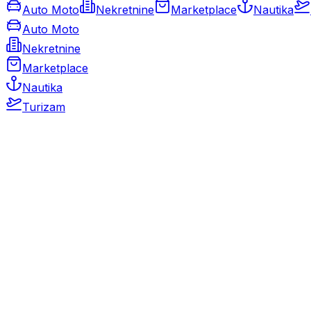
Auto Moto
Nekretnine
Marketplace
Nautika
Auto Moto
Nekretnine
Marketplace
Nautika
Turizam
Auto Moto
Rabljeni automobili
Novi automobili
Motocikli / motori
Gospodarska vozila
Rezervni dijelovi i oprema
Kamperi i kamp prikolice
Oldtimeri