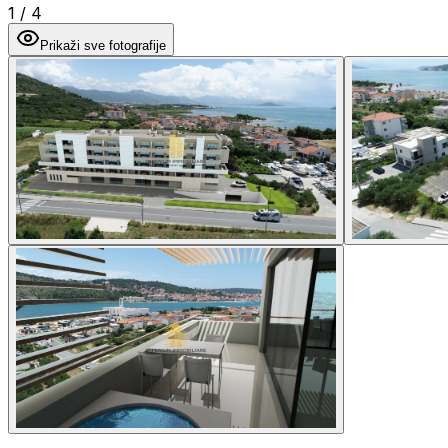
1
/
4
Prikaži sve fotografije